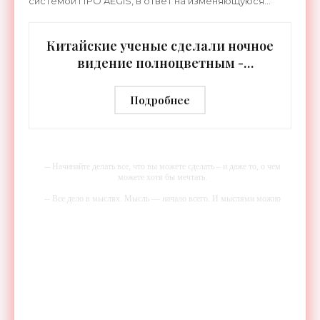
системой ПРО AEGIS, в ответ на изменяющуюся
ситуацию в Восточной Азии — в частности, на
ракетные
Китайские ученые сделали ночное
видение полноцветным -
«Технологии»
Подробнее
-- Начинайте делать все, что вы можете сделать – и даже то, о чем
можете хотя бы мечтать.
-- Все дело в мыслях. Мысль — начало всего. И мыслями можно
управлять. И поэтому главное дело совершенствования: работать над
мыслями.
-- Идите уверенно по направлению к мечте. Живите той жизнью,
которую вы сами себе придумали.
-- Самое большое богатство — это ум. Самая большая нищета —
глупость. Из всех страхов самый пугающий — самолюбование.
-- Лучшее, что можно сделать с хорошим советом, это пропустить его
мимо ушей. Он никогда не бывает полезен никому, кроме того, кто