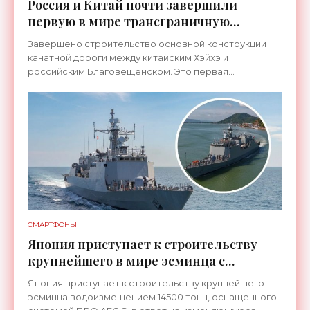
Россия и Китай почти завершили
первую в мире трансграничную
канатную дорогу между двумя
Завершено строительство основной конструкции
странами - «Технологии»
канатной дороги между китайским Хэйхэ и
российским Благовещенском. Это первая
транспортная система такого рода, которая
соединит не просто два города, а
СМАРТФОНЫ
Япония приступает к строительству
крупнейшего в мире эсминца с
системой ПРО AEGIS - «Оружие»
Япония приступает к строительству крупнейшего
эсминца водоизмещением 14500 тонн, оснащенного