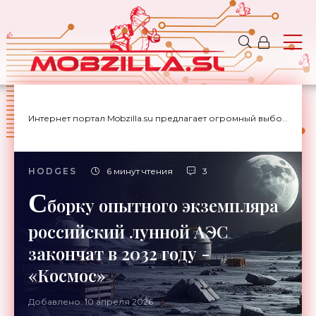
Интернет портал Mobzilla.su предлагает огромный выбор новостей с доставкой на дом.
HODGES
6 минут чтения
3
С
борку опытного экземпляра
российский лунной АЭС
закончат в 2032 году -
«Космос»
Добавлено: 10 апреля 2026