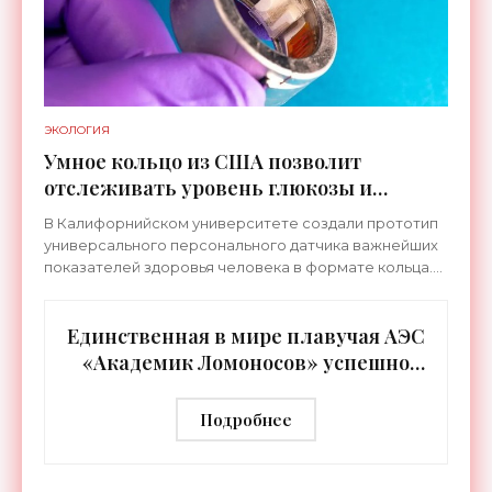
ЭКОЛОГИЯ
Умное кольцо из США позволит
отслеживать уровень глюкозы и
многих других веществ в крови -
В Калифорнийском университете создали прототип
«Технологии»
универсального персонального датчика важнейших
показателей здоровья человека в формате кольца.
Оно отслеживает уровень глюкозы, концентрацию
кетонов,
Единственная в мире плавучая АЭС
«Академик Ломоносов» успешно
прошла международную
аттестацию - «Технологии»
Подробнее