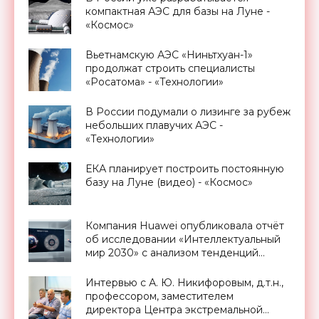
компактная АЭС для базы на Луне -
«Космос»
Вьетнамскую АЭС «Ниньтхуан-1»
продолжат строить специалисты
«Росатома» - «Технологии»
В России подумали о лизинге за рубеж
небольших плавучих АЭС -
«Технологии»
ЕКА планирует построить постоянную
базу на Луне (видео) - «Космос»
Компания Huawei опубликовала отчёт
об исследовании «Интеллектуальный
мир 2030» с анализом тенденций
следующего десятилетия -
«Смартфоны»
Интервью с А. Ю. Никифоровым, д.т.н.,
профессором, заместителем
директора Центра экстремальной