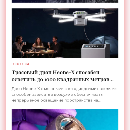
ЭКОЛОГИЯ
Тросовый дрон Heone-X способен
осветить до 1000 квадратных метров
земли - «Беспилотники»
Дрон Heone-X с мощными светодиодными панелями
способен зависать в воздухе и обеспечивать
непрерывное освещение пространства на
протяжении целых суток. В отличие от стационарных
источников света,