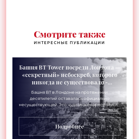
прикладной электроники НИЯУ
МИФИ - «Смартфоны»
Смотрите также
ИНТЕРЕСНЫЕ ПУБЛИКАЦИИ
Башня BT Tower посреди Лондона —
«секретный» небоскреб, которого
никогда не существовало -
«Технологии»
Башня BT в Лондоне на протяжении
десятилетий оставалась официально
несуществующей. Это чудо инженерной мысли
высотой 189 метров привлекало тысячи
посетителей, знаменитостей и даже членов
Подробнее