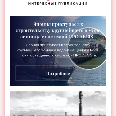
ИНТЕРЕСНЫЕ ПУБЛИКАЦИИ
Япония приступает к
строительству крупнейшего в мире
эсминца с системой ПРО AEGIS -
«Оружие»
Япония приступает к строительству
крупнейшего эсминца водоизмещением 14500
тонн, оснащенного системой ПРО AEGIS, в
ответ на изменяющуюся ситуацию в Восточной
Азии — в частности, на
Подробнее