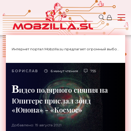
Интернет портал Mobzilla.su предлагает огромный выбор новостей с доставкой на дом.
БОРИСЛАВ
6 минут чтения
755
В
идео полярного сияния на
Юпитере прислал зонд
«Юнона» - «Космос»
Добавлено: 19 августа 2021