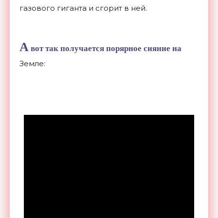
газового гиганта и сгорит в ней.
А
вот так получается порярное сияние на
Земле: