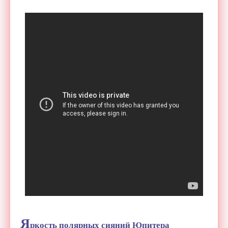
Я
ркость полярных сияний Юпитера