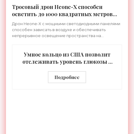
Тросовый дрон Heone-X способен
осветить до 1000 квадратных метров
земли - «Беспилотники»
Дрон Heone-X с мощными светодиодными панелями
способен зависать в воздухе и обеспечивать
непрерывное освещение пространства на
протяжении целых суток. В отличие от стационарных
источников света,
Умное кольцо из США позволит
отслеживать уровень глюкозы и
многих других веществ в крови -
«Технологии»
Подробнее