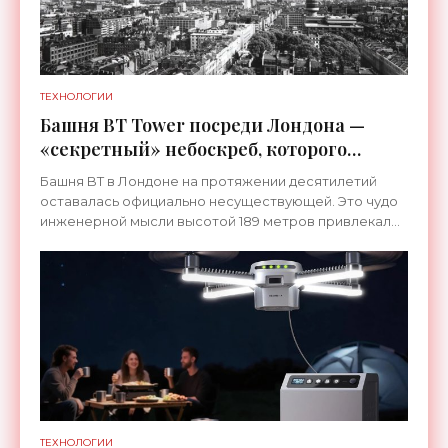
ТЕХНОЛОГИИ
Башня BT Tower посреди Лондона —
«секретный» небоскреб, которого
никогда не существовало -
Башня BT в Лондоне на протяжении десятилетий
«Технологии»
оставалась официально несуществующей. Это чудо
инженерной мысли высотой 189 метров привлекало
тысячи посетителей, знаменитостей и даже членов
королевской
ТЕХНОЛОГИИ