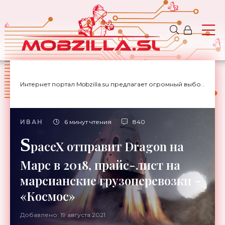
Интернет портал Mobzilla.su предлагает огромный выбор новостей с доставкой на дом.
ИВАН
6 минут чтения
840
S
paceX отправит Dragon на
Марс в 2018, прайс-лист на
марсианские грузоперевозки -
«Космос»
Добавлено: 19 августа 2021