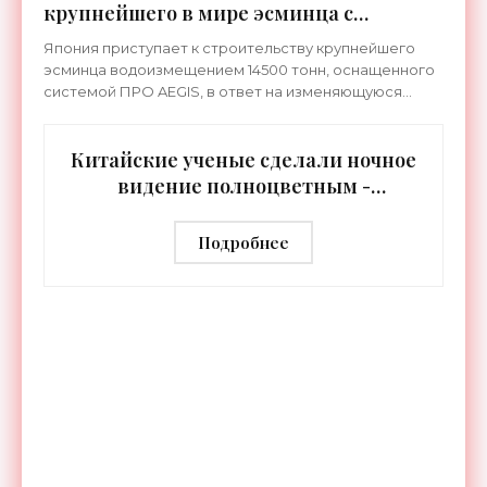
крупнейшего в мире эсминца с
системой ПРО AEGIS - «Оружие»
Япония приступает к строительству крупнейшего
эсминца водоизмещением 14500 тонн, оснащенного
системой ПРО AEGIS, в ответ на изменяющуюся
ситуацию в Восточной Азии — в частности, на
ракетные
Китайские ученые сделали ночное
видение полноцветным -
«Технологии»
Подробнее