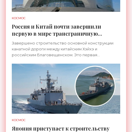
КОСМОС
Россия и Китай почти завершили
первую в мире трансграничную
канатную дорогу между двумя
Завершено строительство основной конструкции
странами - «Технологии»
канатной дороги между китайским Хэйхэ и
российским Благовещенском. Это первая
транспортная система такого рода, которая
соединит не просто два города, а
КОСМОС
Япония приступает к строительству