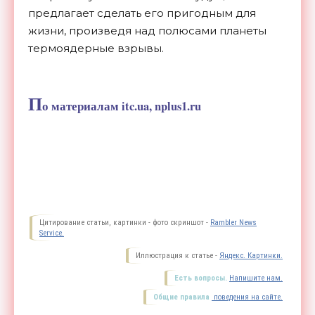
предлагает сделать его пригодным для
жизни, произведя над полюсами планеты
термоядерные взрывы.
П
о материалам itc.ua, nplus1.ru
Цитирование статьи, картинки - фото скриншот -
Rambler News
Service.
Иллюстрация к статье -
Яндекс. Картинки.
Есть вопросы.
Напишите нам.
Общие правила
поведения на сайте.