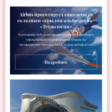
Airbus проектирует самолеты со
складным «крылом альбатроса» -
«Технологии»
Компания Airbus на авиасалоне в Фарнборо
официально подтвердила планы по
проведению летных тестов для аппаратов,
созданных в рамках нового проекта «Крыло
будущего». Цель разработки
Подробнее