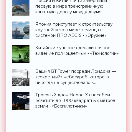
Россия и Китай почти завершили
первую в мире трансграничную
канатную дорогу между двумя
странами - «Технологии»
Япония приступает к строительству
крупнейшего в мире эсминца с
системой ПРО AEGIS - «Оружие»
Китайские ученые сделали ночное
видение полноцветным - «Технологии»
Башня BT Tower посреди Лондона —
«секретный» небоскреб, которого
никогда не существовало -
«Технологии»
Тросовый дрон Heone-X способен
осветить до 1000 квадратных метров
земли - «Беспилотники»