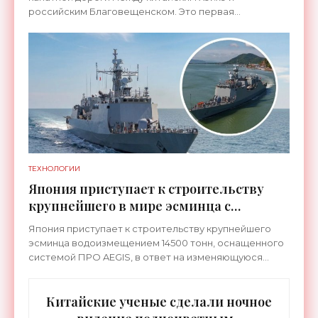
российским Благовещенском. Это первая
транспортная система такого рода, которая
соединит не просто два города, а
ТЕХНОЛОГИИ
Япония приступает к строительству
крупнейшего в мире эсминца с
системой ПРО AEGIS - «Оружие»
Япония приступает к строительству крупнейшего
эсминца водоизмещением 14500 тонн, оснащенного
системой ПРО AEGIS, в ответ на изменяющуюся
ситуацию в Восточной Азии — в частности, на
ракетные
Китайские ученые сделали ночное