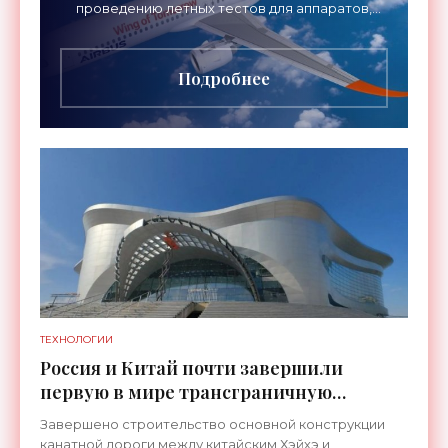
проведению летных тестов для аппаратов,
созданных в рамках нового проекта «Крыло
будущего». Цель разработки
Подробнее
ТЕХНОЛОГИИ
Россия и Китай почти завершили
первую в мире трансграничную
канатную дорогу между двумя
Завершено строительство основной конструкции
странами - «Технологии»
канатной дороги между китайским Хэйхэ и