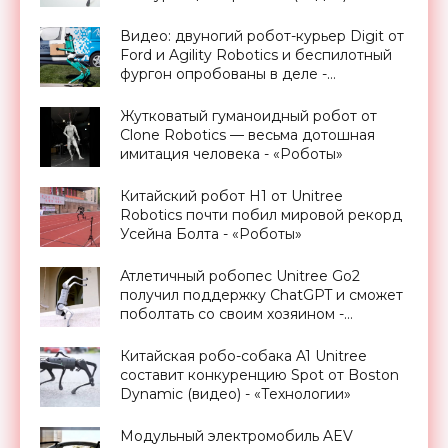
«Технологии»
Видео: двуногий робот-курьер Digit от
Ford и Agility Robotics и беспилотный
фургон опробованы в деле -
«Технологии»
Жутковатый гуманоидный робот от
Clone Robotics — весьма дотошная
имитация человека - «Роботы»
Китайский робот H1 от Unitree
Robotics почти побил мировой рекорд
Усейна Болта - «Роботы»
Атлетичный робопес Unitree Go2
получил поддержку ChatGPT и сможет
поболтать со своим хозяином -
«Роботы»
Китайская робо-собака A1 Unitree
составит конкуренцию Spot от Boston
Dynamic (видео) - «Технологии»
Модульный электромобиль AEV