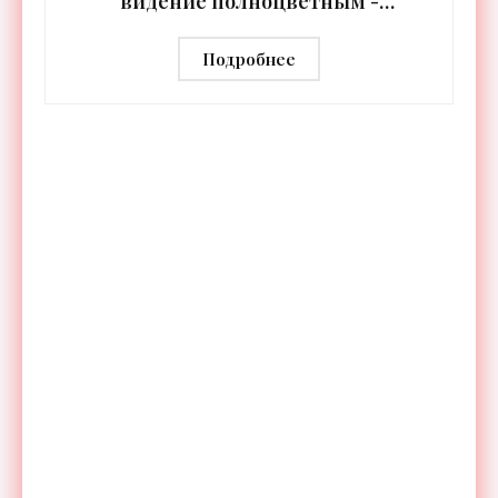
видение полноцветным -
«Технологии»
Подробнее