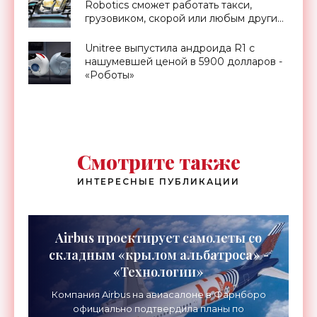
Robotics сможет работать такси,
грузовиком, скорой или любым другим
беспилотником - «Транспорт»
Unitree выпустила андроида R1 с
нашумевшей ценой в 5900 долларов -
«Роботы»
Смотрите также
ИНТЕРЕСНЫЕ ПУБЛИКАЦИИ
Airbus проектирует самолеты со
складным «крылом альбатроса» -
«Технологии»
Компания Airbus на авиасалоне в Фарнборо
официально подтвердила планы по