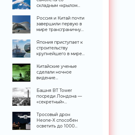
складным «крылом
альбатроса» -
«Технологии»
Россия и Китай почти
завершили первую в
мире трансграничную
канатную дорогу
между двумя
Япония приступает к
странами -
строительству
«Технологии»
крупнейшего в мире
эсминца с системой
ПРО AEGIS -
Китайские ученые
«Оружие»
сделали ночное
видение
полноцветным -
«Технологии»
Башня BT Tower
посреди Лондона —
«секретный»
небоскреб, которого
никогда не
Тросовый дрон
существовало -
Heone-X способен
«Технологии»
осветить до 1000
квадратных метров