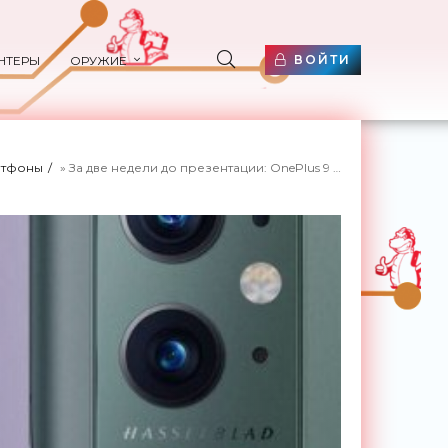
ВОЙТИ
НТЕРЫ
ОРУЖИЕ
ртфоны
» За две недели до презентации: OnePlus 9 и OnePlus 9 Pro показались на пресс-изображениях в трёх расцветках - «Смартфоны»