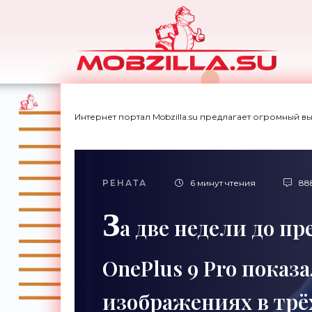
Интернет портал Mobzilla.su предлагает огромный в
РЕНАТА
6 минут чтения
88
З
а две недели до пр
OnePlus 9 Pro показа
изображениях в трёх