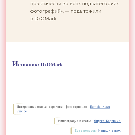
практически во
всех подкатегориях
фотографий
»
,
—
подытожили
в
DxOMark.
И
сточник: DxOMark
Цитирование статьи, картинки - фото скриншот -
Rambler News
Service.
Иллюстрация к статье -
Яндекс. Картинки.
Есть вопросы.
Напишите нам.