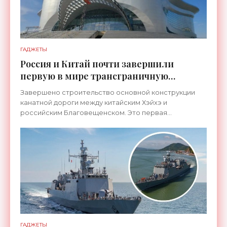
ГАДЖЕТЫ
Россия и Китай почти завершили
первую в мире трансграничную
канатную дорогу между двумя
Завершено строительство основной конструкции
странами - «Технологии»
канатной дороги между китайским Хэйхэ и
российским Благовещенском. Это первая
транспортная система такого рода, которая
соединит не просто два города, а
ГАДЖЕТЫ