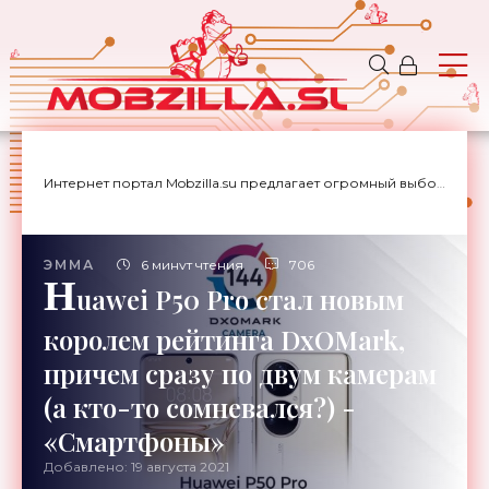
Интернет портал Mobzilla.su предлагает огромный выбор новостей с доставкой на дом.
ЭММА
6 минут чтения
706
H
uawei P50 Pro стал новым
королем рейтинга DxOMark,
причем сразу по двум камерам
(а кто-то сомневался?) -
«Смартфоны»
Добавлено: 19 августа 2021