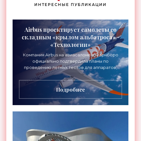
ИНТЕРЕСНЫЕ ПУБЛИКАЦИИ
Airbus проектирует самолеты со
складным «крылом альбатроса» -
«Технологии»
Компания Airbus на авиасалоне в Фарнборо
официально подтвердила планы по
проведению летных тестов для аппаратов,
созданных в рамках нового проекта «Крыло
будущего». Цель разработки
Подробнее