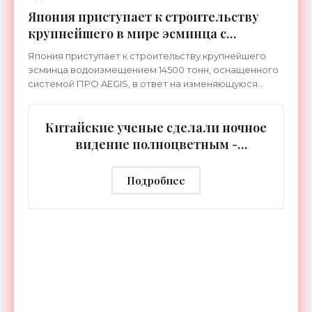
Япония приступает к строительству
крупнейшего в мире эсминца с
системой ПРО AEGIS - «Оружие»
Япония приступает к строительству крупнейшего
эсминца водоизмещением 14500 тонн, оснащенного
системой ПРО AEGIS, в ответ на изменяющуюся
ситуацию в Восточной Азии — в частности, на
ракетные
Китайские ученые сделали ночное
видение полноцветным -
«Технологии»
Подробнее