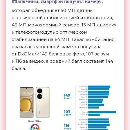
Н
апомним, смартфон получил камеру,
которая объединяет 50
МП
датчик
с
оптической стабилизацией изображения,
40
МП
монохромный сенсор, 13
МП
«
ширик
»
и
телефотомодуль с
оптической
стабилизацией на
64
МП. Такая комбинация
оказалась успешной: камера получила
от
DxOMark 149 баллов за
фото, 107 за
зум
и
116 за
видео, а
средний балл составил 144
балла.