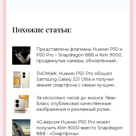
Похожие статьи:
Представлены флагманы Huawei P50 и
P50 Pro – Snapdragon 888 и Kirin 9000,
продвинутые камеры, обновлённый
дизайн и собственная ОС -
«Смартфоны»
DxOMark: Huawei P50 Pro обошёл
Samsung Galaxy S21 Ultra и получил
звание смартфона с самым лучшим
экраном на рынке - «Смартфоны»
За несколько часов до анонса: Эван
Бласс опубликовал качественные
изображения и рекламный ролик
Huawei P50 - «Смартфоны»
4G-версия Huawei P50 Pro может
получить Kirin 9000 вместо Snapdragon
888 - «Смартфоны»