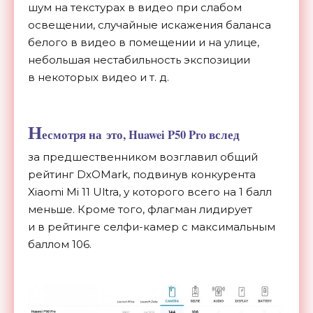
шум на
текстурах в
видео при слабом
освещении, случайные искажения баланса
белого в
видео в
помещении и
на
улице,
небольшая нестабильность экспозиции
в
некоторых видео
и т. д.
Н
есмотря на
это, Huawei P50 Pro вслед
за
предшественником возглавил общий
рейтинг DxOMark, подвинув конкурента
Xiaomi Mi
11 Ultra, у
которого всего на
1 балл
меньше. Кроме того, флагман лидирует
и
в
рейтинге
селфи-камер
с
максимальным
баллом 106.