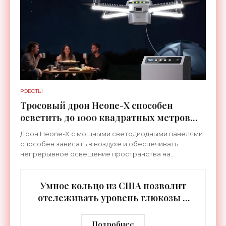
РОБОТЫ
Тросовый дрон Heone-X способен
осветить до 1000 квадратных метров
земли - «Беспилотники»
Дрон Heone-X с мощными светодиодными панелями
способен зависать в воздухе и обеспечивать
непрерывное освещение пространства на
протяжении целых суток. В отличие от стационарных
источников света,
Умное кольцо из США позволит
отслеживать уровень глюкозы и
многих других веществ в крови -
«Технологии»
Подробнее