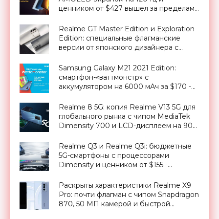
ценником от $427 вышел за пределами
Китая - «Смартфоны»
Realme GT Master Edition и Exploration
Edition: специальные флагманские
версии от японского дизайнера с
отличающимся дизайном и
невысокими ценниками - «Смартфоны»
Samsung Galaxy M21 2021 Edition:
смартфон-«ваттмонстр» с
аккумулятором на 6000 мАч за $170 -
«Смартфоны»
Realme 8 5G: копия Realme V13 5G для
глобального рынка с чипом MediaTek
Dimensity 700 и LCD-дисплеем на 90
Гц за $320 - «Смартфоны»
Realme Q3 и Realme Q3i: бюджетные
5G-смартфоны с процессорами
Dimensity и ценником от $155 -
«Смартфоны»
Раскрыты характеристики Realme X9
Pro: почти флагман с чипом Snapdragon
870, 50 МП камерой и быстрой
зарядкой - «Смартфоны»