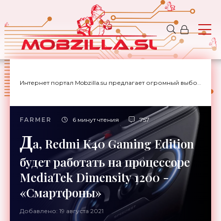
Интернет портал Mobzilla.su предлагает огромный выбор новостей с доставкой на дом.
FARMER
6 минут чтения
757
Д
а, Redmi K40 Gaming Edition
будет работать на процессоре
MediaTek Dimensity 1200 -
«Смартфоны»
Добавлено: 19 августа 2021