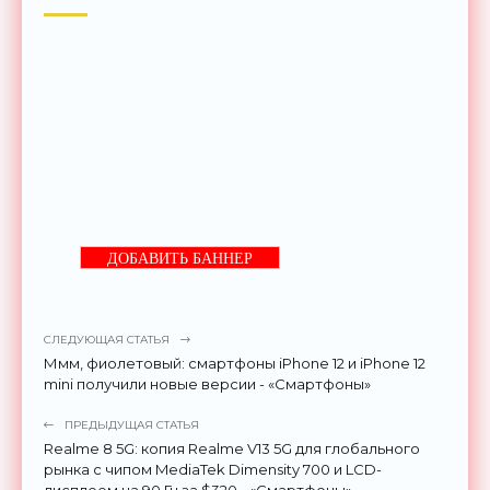
ДОБАВИТЬ БАННЕР
СЛЕДУЮЩАЯ СТАТЬЯ
Ммм, фиолетовый: смартфоны iPhone 12 и iPhone 12
mini получили новые версии - «Смартфоны»
ПРЕДЫДУЩАЯ СТАТЬЯ
Realme 8 5G: копия Realme V13 5G для глобального
рынка с чипом MediaTek Dimensity 700 и LCD-
дисплеем на 90 Гц за $320 - «Смартфоны»