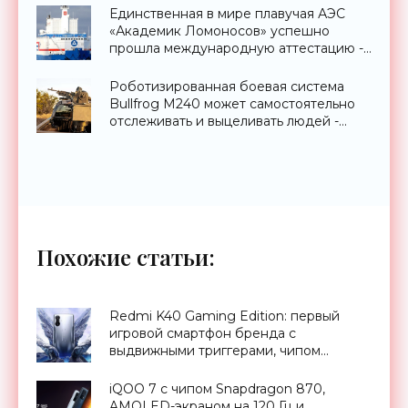
Единственная в мире плавучая АЭС
«Академик Ломоносов» успешно
прошла международную аттестацию -
«Технологии»
Роботизированная боевая система
Bullfrog M240 может самостоятельно
отслеживать и выцеливать людей -
«Оружие»
Похожие статьи:
Redmi K40 Gaming Edition: первый
игровой смартфон бренда с
выдвижными триггерами, чипом
Dimensity 1200, 67 Вт зарядкой и
спецверсией в честь Брюса Ли -
iQOO 7 с чипом Snapdragon 870,
«Смартфоны»
AMOLED-экраном на 120 Гц и