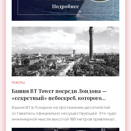
Подробнее
РОБОТЫ
Башня BT Tower посреди Лондона —
«секретный» небоскреб, которого
никогда не существовало -
Башня BT в Лондоне на протяжении десятилетий
«Технологии»
оставалась официально несуществующей. Это чудо
инженерной мысли высотой 189 метров привлекало
тысячи посетителей, знаменитостей и даже членов
королевской