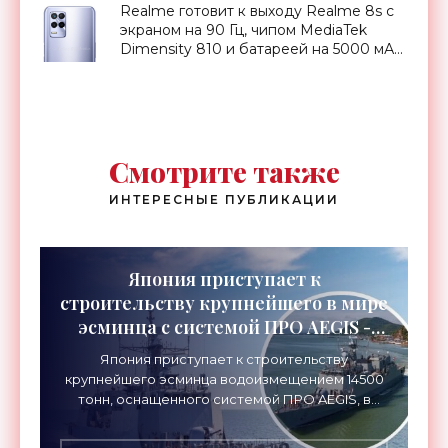
Realme готовит к выходу Realme 8s c
экраном на 90 Гц, чипом MediaTek
Dimensity 810 и батареей на 5000 мАч
- «Смартфоны»
Смотрите также
ИНТЕРЕСНЫЕ ПУБЛИКАЦИИ
Япония приступает к
строительству крупнейшего в мире
эсминца с системой ПРО AEGIS -
«Оружие»
Япония приступает к строительству
крупнейшего эсминца водоизмещением 14500
тонн, оснащенного системой ПРО AEGIS, в
ответ на изменяющуюся ситуацию в Восточной
Азии — в частности, на