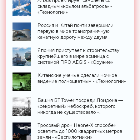
Airbus проектирует самолеты со
складным «крылом альбатроса» -
«Технологии»
Россия и Китай почти завершили
первую в мире трансграничную
канатную дорогу между двумя
странами - «Технологии»
Япония приступает к строительству
крупнейшего в мире эсминца с
системой ПРО AEGIS - «Оружие»
Китайские ученые сделали ночное
видение полноцветным - «Технологии»
Башня BT Tower посреди Лондона —
«секретный» небоскреб, которого
никогда не существовало -
«Технологии»
Тросовый дрон Heone-X способен
осветить до 1000 квадратных метров
земли - «Беспилотники»