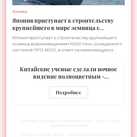
ТЕХНИКА
Япония приступает к строительству
крупнейшего в мире эсминца с
системой ПРО AEGIS - «Оружие»
Япония приступает к строительству крупнейшего
эсминца водоизмещением 14500 тонн, оснащенного
системой ПРО AEGIS, в ответ на изменяющуюся
ситуацию в Восточной Азии — в частности, на
ракетные
Китайские ученые сделали ночное
видение полноцветным -
«Технологии»
Подробнее
-- Начинайте делать все, что вы можете сделать – и даже то, о чем
можете хотя бы мечтать.
-- Все дело в мыслях. Мысль — начало всего. И мыслями можно