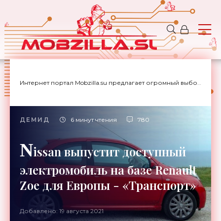
Интернет портал Mobzilla.su предлагает огромный выбор новостей с доставкой на дом.
ДЕМИД
6 минут чтения
780
N
issan выпустит доступный
электромобиль на базе Renault
Zoe для Европы - «Транспорт»
Добавлено: 19 августа 2021