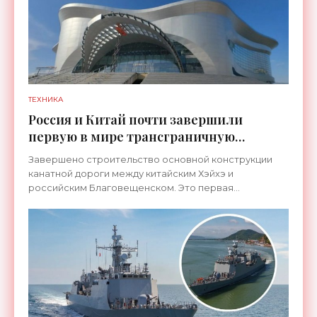
ТЕХНИКА
Россия и Китай почти завершили
первую в мире трансграничную
канатную дорогу между двумя
Завершено строительство основной конструкции
странами - «Технологии»
канатной дороги между китайским Хэйхэ и
российским Благовещенском. Это первая
транспортная система такого рода, которая
соединит не просто два города, а