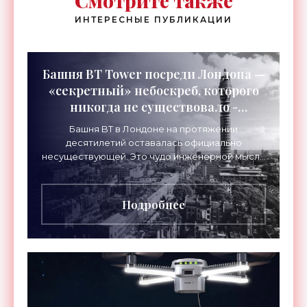
Смотрите также
ИНТЕРЕСНЫЕ ПУБЛИКАЦИИ
Башня BT Tower посреди Лондона —
«секретный» небоскреб, которого
никогда не существовало -
«Технологии»
Башня BT в Лондоне на протяжении
десятилетий оставалась официально
несуществующей. Это чудо инженерной мысли
высотой 189 метров привлекало тысячи
посетителей, знаменитостей и даже членов
Подробнее