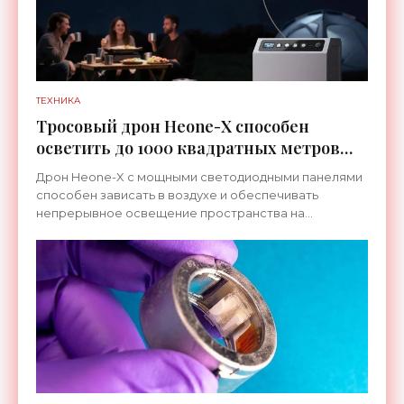
ТЕХНИКА
Тросовый дрон Heone-X способен
осветить до 1000 квадратных метров
земли - «Беспилотники»
Дрон Heone-X с мощными светодиодными панелями
способен зависать в воздухе и обеспечивать
непрерывное освещение пространства на
протяжении целых суток. В отличие от стационарных
источников света,