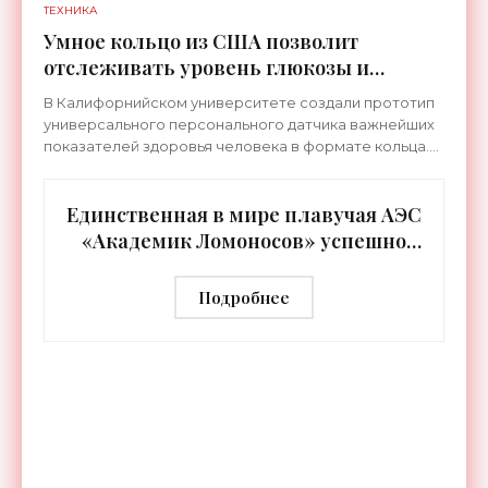
ТЕХНИКА
Умное кольцо из США позволит
отслеживать уровень глюкозы и
многих других веществ в крови -
В Калифорнийском университете создали прототип
«Технологии»
универсального персонального датчика важнейших
показателей здоровья человека в формате кольца.
Оно отслеживает уровень глюкозы, концентрацию
кетонов,
Единственная в мире плавучая АЭС
«Академик Ломоносов» успешно
прошла международную
аттестацию - «Технологии»
Подробнее