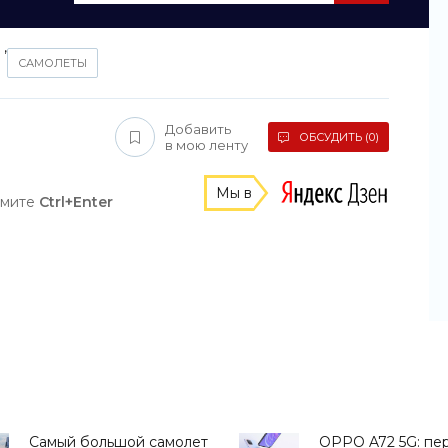
,
САМОЛЕТЫ
Добавить
ОБСУДИТЬ (0)
в мою ленту
Мы в
жмите
Ctrl+Enter
Самый большой самолет
OPPO A72 5G: пе