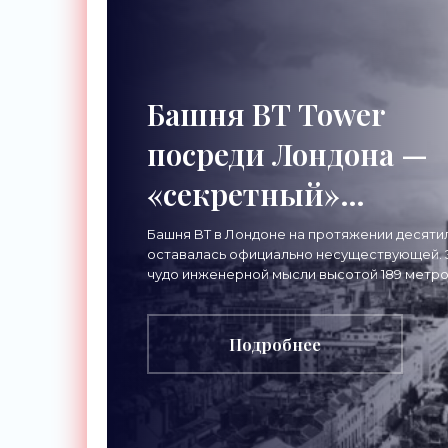
Башня BT Tower
посреди Лондона —
«секретный»
небоскреб, которого
Башня BT в Лондоне на протяжении десяти
оставалась официально несуществующей. 
никогда не
чудо инженерной мысли высотой 189 метр
привлекало тысячи посетителей, знаменит
существовало -
и даже членов
Подробнее
«Технологии»