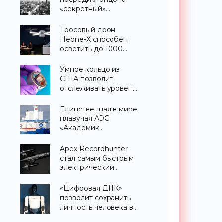
«секретный»
небоскреб, которого
никогда не
Тросовый дрон
существовало -
Heone-X способен
«Технологии»
осветить до 1000
квадратных метров
земли -
Умное кольцо из
«Беспилотники»
США позволит
отслеживать уровень
глюкозы и многих
других веществ в
Единственная в мире
крови - «Технологии»
плавучая АЭС
«Академик
Ломоносов» успешно
прошла
Apex Recordhunter
международную
стал самым быстрым
аттестацию -
электрическим
«Технологии»
дроном в мире -
«Беспилотники»
«Цифровая ДНК»
позволит сохранить
личность человека в
роботизированном