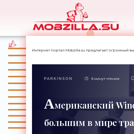
Интернет портал Mobzilla.su предлагает огромный в
PARKINSON
6 минут чтения
А
мериканский Win
большим в мире тр