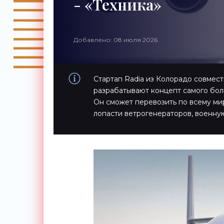
- «Техника»
Добавлено: 08 июля 2026
Стартап Radia из Колорадо совмест
разрабатывают концепт самого бол
Он сможет перевозить по всему ми
лопасти ветрогенераторов, военну