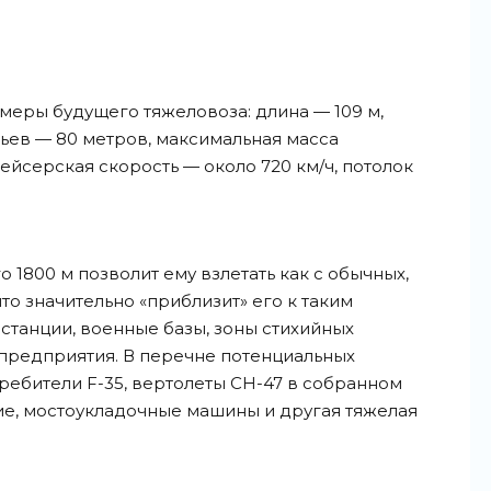
змеры будущего тяжеловоза: длина — 109 м,
льев — 80 метров, максимальная масса
рейсерская скорость — около 720 км/ч, потолок
 1800 м позволит ему взлетать как с обычных,
что значительно «приблизит» его к таким
останции, военные базы, зоны стихийных
редприятия. В перечне потенциальных
ребители F-35, вертолеты CH-47 в собранном
е, мостоукладочные машины и другая тяжелая