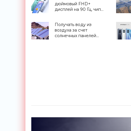
дюймовый FHD+
дисплей на 90 Гц, чип
MediaTek Dimensity 720,
батарея на 5000 мАч и
Получать воду из
ценник от $214 -
воздуха за счет
«Смартфоны»
солнечных панелей
предлагает стартап Zero
Mass Water - «Новости
Электроники»