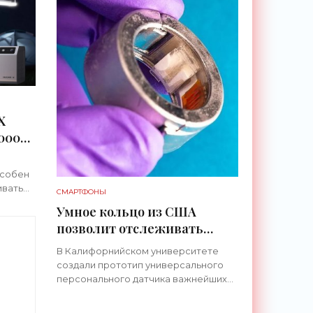
X
1000
мли -
особен
ивать
СМАРТФОНЫ
Умное кольцо из США
 целых
позволит отслеживать
рных
уровень глюкозы и многих
В Калифорнийском университете
других веществ в крови -
создали прототип универсального
С
«Технологии»
персонального датчика важнейших
показателей здоровья человека в
формате кольца. Оно отслеживает