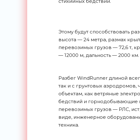
стихийных бедствий.
Этому будут способствовать ра
высота — 24 метра, размах кры
перевозимых грузов — 72,6 т, к
— 12000 м, дальность — 2000 км.
Разбег WindRunner длиной всего
так и с грунтовых аэродромов, 
объектам, как ветряные электр
бедствий и горнодобывающие п
перевозимых грузов — РЛС, ист
виде, инженерное оборудовани
техника.