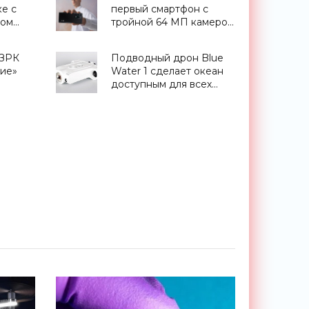
е с
первый смартфон с
ром
тройной 64 МП камерой
ty 720
за $720 - «Смартфоны»
 ЗРК
Подводный дрон Blue
жие»
Water 1 сделает океан
доступным для всех
желающих -
«Беспилотники»