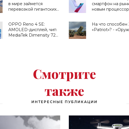
в мире займется
смартфон на рынк
перевозкой гигантских
новым процессо
ветрогенераторов -
MediaTek Dimensi
«Техника»
- «Смартфоны»
OPPO Reno 4 SE:
На что способен
AMOLED-дисплей, чип
«Patriot»? - «Ору
MediaTek Dimensity 720,
тройная камера на 48
Мп, быстрая зарядка на
65 Вт и ценник от $369 -
«Смартфоны»
Смотрите
также
ИНТЕРЕСНЫЕ ПУБЛИКАЦИИ