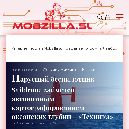
Интернет портал Mobzilla.su предлагает огромный выбор новостей с доставкой на дом.
ВИКТОРИЯ
6 минут чтения
708
П
арусный беспилотник
Saildrone займется
автономным
картографированием
океанских глубин - «Техника»
Добавлено: 12 июля 2021