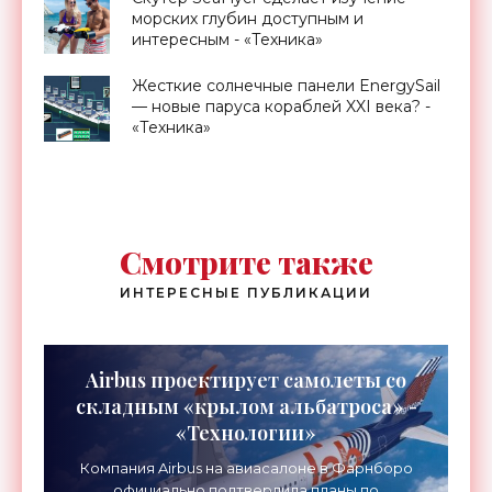
морских глубин доступным и
интересным - «Техника»
Жесткие солнечные панели EnergySail
— новые паруса кораблей XXI века? -
«Техника»
Смотрите также
ИНТЕРЕСНЫЕ ПУБЛИКАЦИИ
Airbus проектирует самолеты со
складным «крылом альбатроса» -
«Технологии»
Компания Airbus на авиасалоне в Фарнборо
официально подтвердила планы по