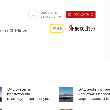
Добавить
ОБСУДИТЬ (0)
в мою ленту
Мы в
жмите
Ctrl+Enter
BAE Systems
BAE Systems нач
представила
испытания первог
многофункциональную
мире самолета б
инженерную машину -
закрылков - «Тех
«Техника»