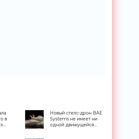
ала
Новый стелс-дрон BAE
о в
Systems не имеет ни
ез
одной движущейся
ника»
поверхности -
«Технологии»