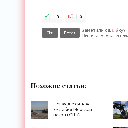
0
0
Заметили ош
Ы
бку?
Ctrl
Enter
Выделите текст и на
Похожие статьи:
Новая десантная
амфибия Морской
пехоты США:
интересная, но
неудобная и