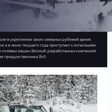
сии в укреплении своих северных рубежей армия
е и в июне текущего года приступает к испытаниям
х полевых машин Beowulf, разработанных компанией
азе предшественника BvS