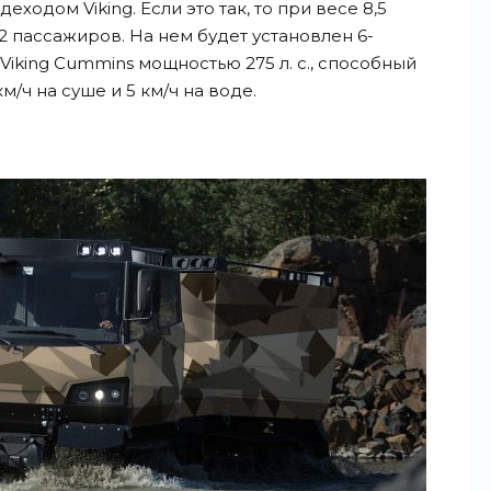
еходом Viking. Если это так, то при весе 8,5
2 пассажиров. На нем будет установлен 6-
iking Cummins мощностью 275 л. с., способный
м/ч на суше и 5 км/ч на воде.