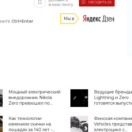
ОБСУДИТЬ (0)
в мою ленту
Мы в
жмите
Ctrl+Enter
Мощный электрический
Ведущие бренды
внедорожник Nikola
Lightning и Zero
Zero превзошел по
готовятся выпуст
крутящему моменту
электробайки но
танк M1 Abrams -
поколения -
Как технологии
Финская компан
«Электромобили»
«Электромобили»
изменили скачки на
Vehicles предста
лошадях за 140 лет -
электроцикл с