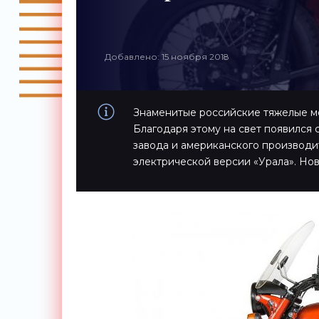
Добавлено: 15 ноября 2018
Знаменитые российские тяжелые м
Благодаря этому на свет появился
завода и американского производи
электрической версии «Урала». Но