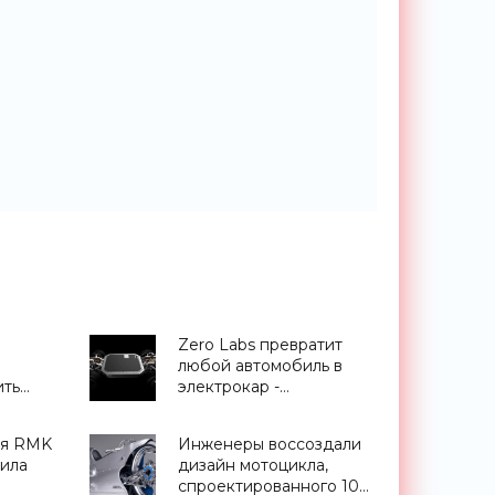
Zero Labs превратит
любой автомобиль в
ить
электрокар -
вого
«Электромобили»
ия RMK
Инженеры воссоздали
вила
дизайн мотоцикла,
спроектированного 100