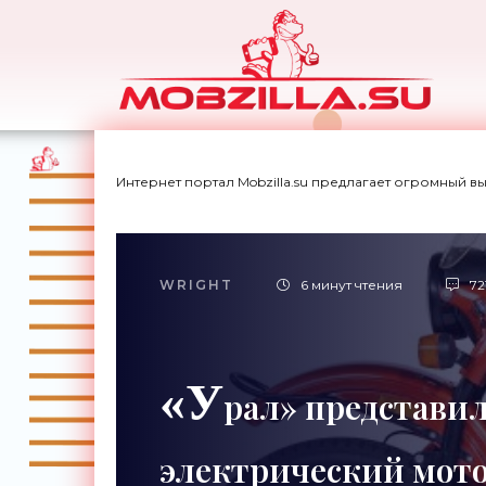
Интернет портал Mobzilla.su предлагает огромный в
WRIGHT
6 минут чтения
72
«У
рал» представи
электрический мото