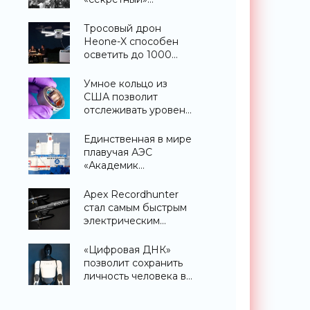
небоскреб, которого
никогда не
Тросовый дрон
существовало -
Heone-X способен
«Технологии»
осветить до 1000
квадратных метров
земли -
Умное кольцо из
«Беспилотники»
США позволит
отслеживать уровень
глюкозы и многих
других веществ в
Единственная в мире
крови - «Технологии»
плавучая АЭС
«Академик
Ломоносов» успешно
прошла
Apex Recordhunter
международную
стал самым быстрым
аттестацию -
электрическим
«Технологии»
дроном в мире -
«Беспилотники»
«Цифровая ДНК»
позволит сохранить
личность человека в
роботизированном
теле после смерти -