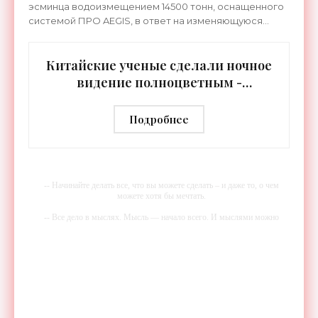
эсминца водоизмещением 14500 тонн, оснащенного
системой ПРО AEGIS, в ответ на изменяющуюся
ситуацию в Восточной Азии — в частности, на
ракетные
Китайские ученые сделали ночное
видение полноцветным -
«Технологии»
Подробнее
-- Начинайте делать все, что вы можете сделать – и даже то, о чем
можете хотя бы мечтать.
-- Все дело в мыслях. Мысль — начало всего. И мыслями можно
управлять. И поэтому главное дело совершенствования: работать над
мыслями.
-- Идите уверенно по направлению к мечте. Живите той жизнью,
которую вы сами себе придумали.
-- Самое большое богатство — это ум. Самая большая нищета —
глупость. Из всех страхов самый пугающий — самолюбование.