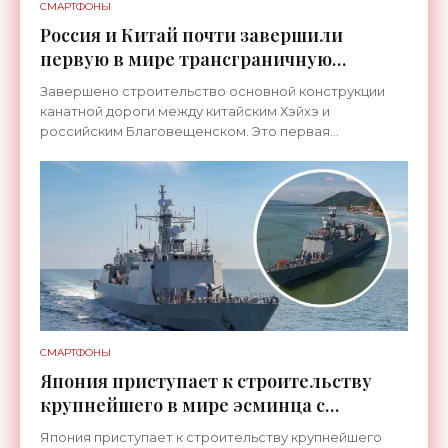
СМАРТФОНЫ
Россия и Китай почти завершили
первую в мире трансграничную
канатную дорогу между двумя
Завершено строительство основной конструкции
странами - «Технологии»
канатной дороги между китайским Хэйхэ и
российским Благовещенском. Это первая
транспортная система такого рода, которая
соединит не просто два города, а
СМАРТФОНЫ
Япония приступает к строительству
крупнейшего в мире эсминца с
системой ПРО AEGIS - «Оружие»
Япония приступает к строительству крупнейшего