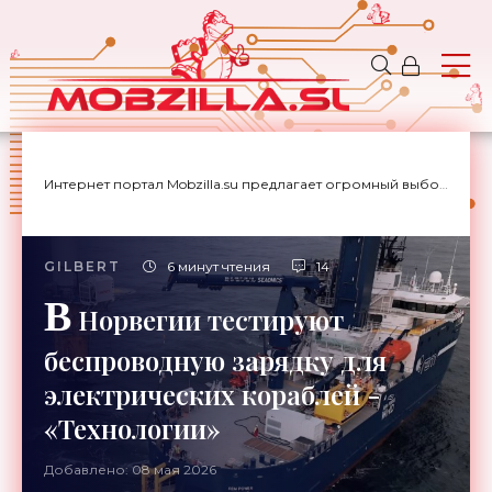
Интернет портал Mobzilla.su предлагает огромный выбор новостей с доставкой на дом.
GILBERT
6 минут чтения
14
В
Норвегии тестируют
беспроводную зарядку для
электрических кораблей -
«Технологии»
Добавлено: 08 мая 2026