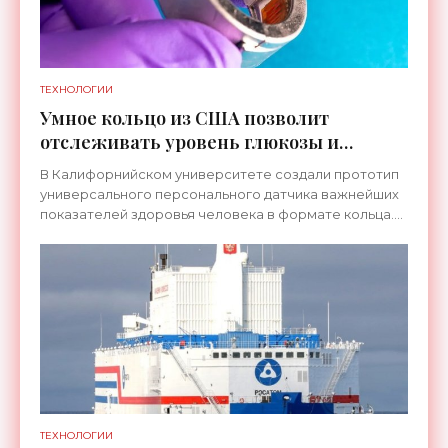
ТЕХНОЛОГИИ
Умное кольцо из США позволит
отслеживать уровень глюкозы и
многих других веществ в крови -
В Калифорнийском университете создали прототип
«Технологии»
универсального персонального датчика важнейших
показателей здоровья человека в формате кольца.
Оно отслеживает уровень глюкозы, концентрацию
кетонов,
ТЕХНОЛОГИИ