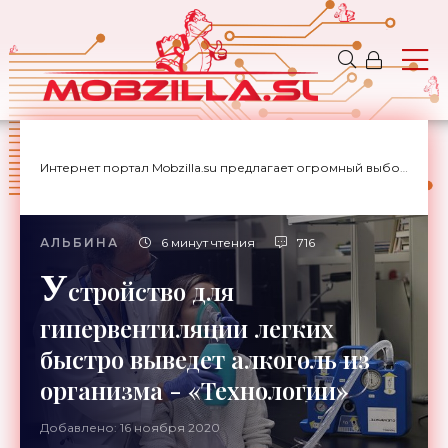
Интернет портал Mobzilla.su предлагает огромный выбор новостей с доставкой на дом.
АЛЬБИНА
6 минут чтения
716
У
стройство для
гипервентиляции легких
быстро выведет алкоголь из
организма - «Технологии»
Добавлено: 16 ноября 2020