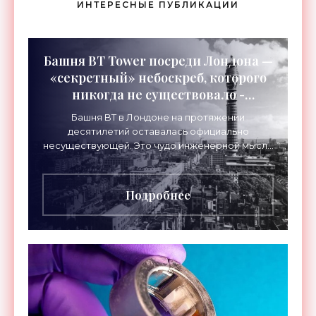
ИНТЕРЕСНЫЕ ПУБЛИКАЦИИ
Башня BT Tower посреди Лондона —
«секретный» небоскреб, которого
никогда не существовало -
«Технологии»
Башня BT в Лондоне на протяжении
десятилетий оставалась официально
несуществующей. Это чудо инженерной мысли
высотой 189 метров привлекало тысячи
посетителей, знаменитостей и даже членов
Подробнее