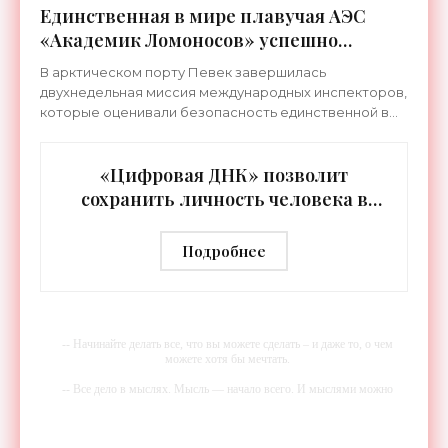
Единственная в мире плавучая АЭС
«Академик Ломоносов» успешно
прошла международную аттестацию -
В арктическом порту Певек завершилась
«Технологии»
двухнедельная миссия международных инспекторов,
которые оценивали безопасность единственной в
мире плавучей АЭС «Академик Ломоносов». Группа
из тринадцати
«Цифровая ДНК» позволит
сохранить личность человека в
роботизированном теле после
смерти - «Технологии»
Подробнее
-- Начинайте делать все, что вы можете сделать – и даже то, о чем
можете хотя бы мечтать.
-- Все дело в мыслях. Мысль — начало всего. И мыслями можно
управлять. И поэтому главное дело совершенствования: работать над
мыслями.