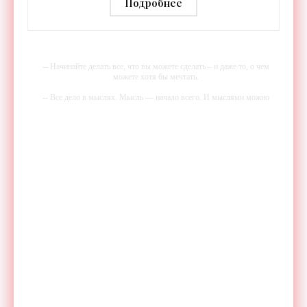
аттестацию - «Технологии»
Подробнее
-- Начинайте делать все, что вы можете сделать – и даже то, о чем
можете хотя бы мечтать.
-- Все дело в мыслях. Мысль — начало всего. И мыслями можно
управлять. И поэтому главное дело совершенствования: работать над
мыслями.
-- Идите уверенно по направлению к мечте. Живите той жизнью,
которую вы сами себе придумали.
-- Самое большое богатство — это ум. Самая большая нищета —
глупость. Из всех страхов самый пугающий — самолюбование.
-- Лучшее, что можно сделать с хорошим советом, это пропустить его
мимо ушей. Он никогда не бывает полезен никому, кроме того, кто
его дал.
-- Люблю давать советы и очень не люблю, когда их дают мне.