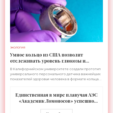
источников света,
ЭКОЛОГИЯ
Умное кольцо из США позволит
отслеживать уровень глюкозы и
многих других веществ в крови -
В Калифорнийском университете создали прототип
«Технологии»
универсального персонального датчика важнейших
показателей здоровья человека в формате кольца.
Оно отслеживает уровень глюкозы, концентрацию
кетонов,
Единственная в мире плавучая АЭС
«Академик Ломоносов» успешно
прошла международную