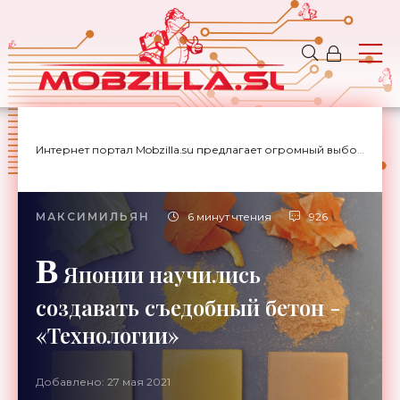
Интернет портал Mobzilla.su предлагает огромный выбор новостей с доставкой на дом.
МАКСИМИЛЬЯН
6 минут чтения
926
В
Японии научились
создавать съедобный бетон -
«Технологии»
Добавлено: 27 мая 2021