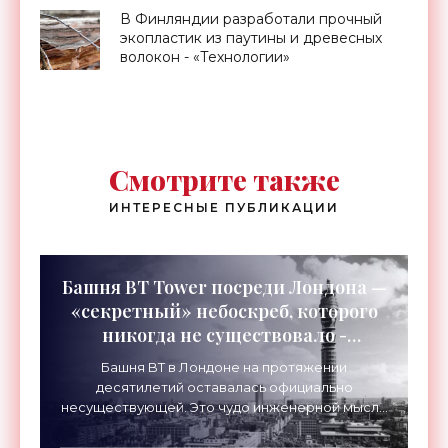
В Финляндии разработали прочный
экопластик из паутины и древесных
волокон - «Технологии»
Смотрите также
ИНТЕРЕСНЫЕ ПУБЛИКАЦИИ
Башня BT Tower посреди Лондона —
«секретный» небоскреб, которого
никогда не существовало -
«Технологии»
Башня BT в Лондоне на протяжении
десятилетий оставалась официально
несуществующей. Это чудо инженерной мысли
высотой 189 метров привлекало тысячи
посетителей, знаменитостей и даже членов