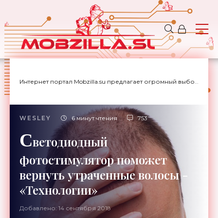
Интернет портал Mobzilla.su предлагает огромный выбор новостей с доставкой на дом.
WESLEY
6 минут чтения
753
С
ветодиодный
фотостимулятор поможет
вернуть утраченные волосы -
«Технологии»
Добавлено: 14 сентября 2018