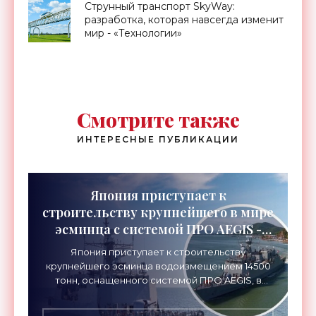
Струнный транспорт SkyWay:
разработка, которая навсегда изменит
мир - «Технологии»
Смотрите также
ИНТЕРЕСНЫЕ ПУБЛИКАЦИИ
Япония приступает к
строительству крупнейшего в мире
эсминца с системой ПРО AEGIS -
«Оружие»
Япония приступает к строительству
крупнейшего эсминца водоизмещением 14500
тонн, оснащенного системой ПРО AEGIS, в
ответ на изменяющуюся ситуацию в Восточной
Азии — в частности, на