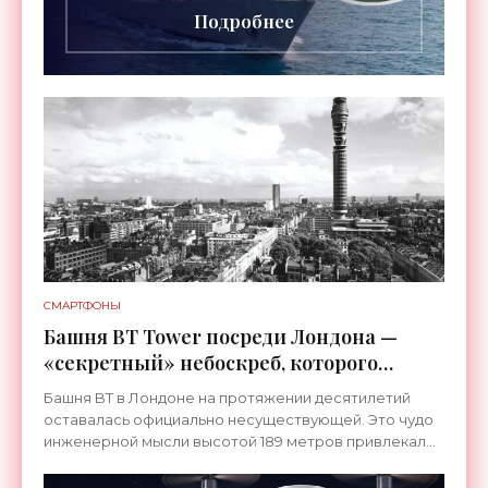
Подробнее
СМАРТФОНЫ
Башня BT Tower посреди Лондона —
«секретный» небоскреб, которого
никогда не существовало -
Башня BT в Лондоне на протяжении десятилетий
«Технологии»
оставалась официально несуществующей. Это чудо
инженерной мысли высотой 189 метров привлекало
тысячи посетителей, знаменитостей и даже членов
королевской