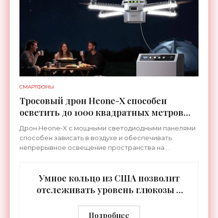
СМАРТФОНЫ
Тросовый дрон Heone-X способен
осветить до 1000 квадратных метров
земли - «Беспилотники»
Дрон Heone-X с мощными светодиодными панелями
способен зависать в воздухе и обеспечивать
непрерывное освещение пространства на
протяжении целых суток. В отличие от стационарных
источников света,
Умное кольцо из США позволит
отслеживать уровень глюкозы и
многих других веществ в крови -
«Технологии»
Подробнее