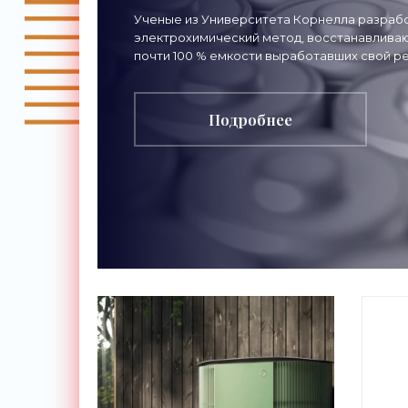
ионных АКБ -
Ученые из Университета Корнелла разраб
электрохимический метод, восстанавлив
«Технологии»
почти 100 % емкости выработавших свой р
литий-ионных аккумуляторов. Вместо
традиционной
Подробнее