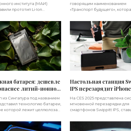
нологии»
«Технологии»
онного института (МАИ)
говорящим наименованием
вили прототип Li-Ion
«Транспорт будущего», котор
лятора с улучшенными
разрабатывает и выпускает
еристиками. Такая батарея
беспилотные авиационные си
 заметно увеличить
при поддержке правительств
ьность полетов различных
Москвы возведет в Новой Мо
жная батарея: дешевле
Настольная станция Sw
зопаснее литий-ионной
IPS перезарядит iPhone
хнологии»
всего за пару секунд -
п из Сингапура под названием
На CES 2025 представлена си
«Гаджеты»
редставил технологию батареи,
мгновенной перезарядки для
ве которой лежит целлюлоза
смартфонов Swippitt IPS, ста
ее изготовлены основные
одним из самых востребован
ы, включая анод и катод.
продуктов мероприятия. Она
ы в конструкции
предлагает простую и быстр