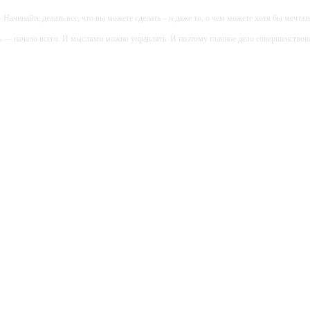
- Начинайте делать все, что вы можете сделать – и даже то, о чем можете хотя бы мечтать
ь — начало всего. И мыслями можно управлять. И поэтому главное дело совершенствов
дите уверенно по направлению к мечте. Живите той жизнью, которую вы сами себе приду
огатство — это ум. Самая большая нищета — глупость. Из всех страхов самый пугающ
ь с хорошим советом, это пропустить его мимо ушей. Он никогда не бывает полезен ником
-- Люблю давать советы и очень не люблю, когда их дают мне.