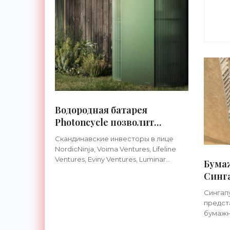
«
Водородная батарея
Photoncycle позволит
запасать энергию солнца
Скандинавские инвесторы в лице
летом, чтобы использовать
NordicNinja, Voima Ventures, Lifeline
ее зимой - «Технологии»
Ventures, Eviny Ventures, Luminar
Бума
Ventures и Momentum весьма
Синг
заинтересовались новой концепцией
завое
распределенного сезонного
Сингапу
«Тех
хранения
предст
бумажн
AAA, к