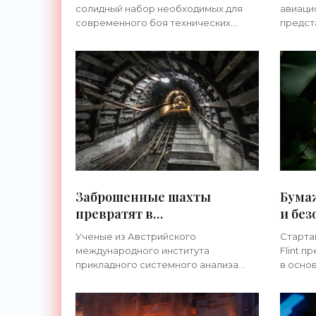
вместо батарей -
«Тех
солидный набор необходимых для
авиаци
«Технологии»
современного боя технических
предста
средств — рация, набор прицелов,
аккуму
тепловизор, источники питания и
характ
многое другое. Проблема в том, что
сможет
вес этой
длител
Заброшенные шахты
Бума
превратят в
и бе
гравитационные системы
- «Те
Ученые из Австрийского
Старта
хранения энергии -
международного института
Flint п
«Технологии»
прикладного системного анализа
в осно
готовы воплотить в жизнь проект
— из н
гравитационных батарей, основой
элемент
для которых станут старые
Металл