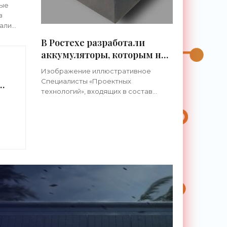
аждые
ные
»
в
али
В Ростехе разработали
но
аккумуляторы, которым не
BE, в
страшны морозы и
Изображение иллюстративное
сквозные повреждения -
Специалисты «Проектных
ю
«Технологии»
технологий», входящих в состав
а
«Ростеха», разработали
перспективные аккумуляторные
батареи, без проблем переносящие
морозы, сильные вибрационные