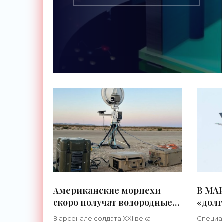
Американские морпехи
В МА
скоро получат водородные
«дол
топливные элементы
ионны
В арсенале солдата XXI века
Специа