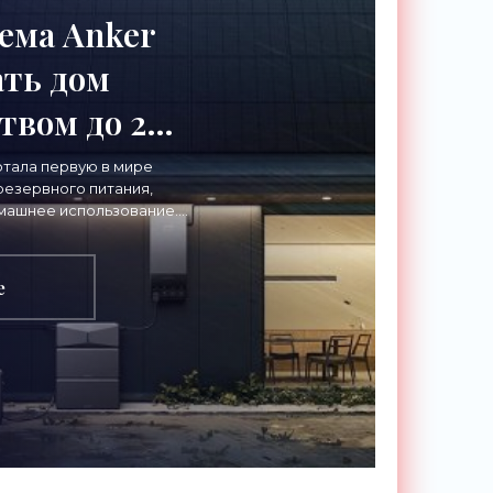
ема Anker
ть дом
твом до 2
Технологии»
отала первую в мире
резервного питания,
машнее использование.
ван полностью избавить
е