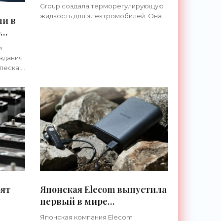
минут - «Технологии»
Group создала терморегулирующую
жидкость для электромобилей. Она
ли в
предназначена для снижения
ю
тепловых нагрузок на элементы
ре -
аккумуляторов, что позволяет им
и
выдерживать
оздания
песка,
шло
 в июне
оят
Японская Elecom выпустила
первый в мире
коммерческий натрий-
Японская компания Elecom