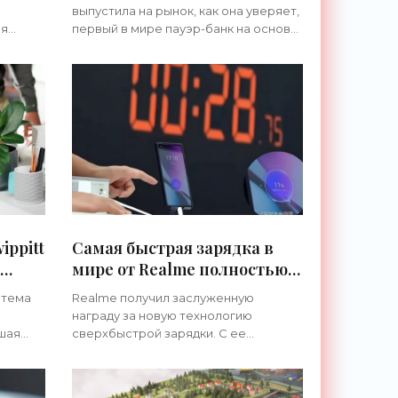
ионный пауэрбанк -
выпустила на рынок, как она уверяет,
«Технологии»
ая
первый в мире пауэр-банк на основе
натрий-ионной технологии. Модель
стемы,
называется DE-C55L-9000, ее
а
емкость составляет 9 000 мА⋅ч, в
скве
наличии
ippitt
Самая быстрая зарядка в
мире от Realme полностью
зарядит телефон менее чем
стема
Realme получил заслуженную
за 5 минут - «Технологии»
награду за новую технологию
вшая
сверхбыстрой зарядки. С ее
ных
помощью батарею смартфона
можно полностью зарядить всего за
ую
4 с половиной минуты. Этого рекорда