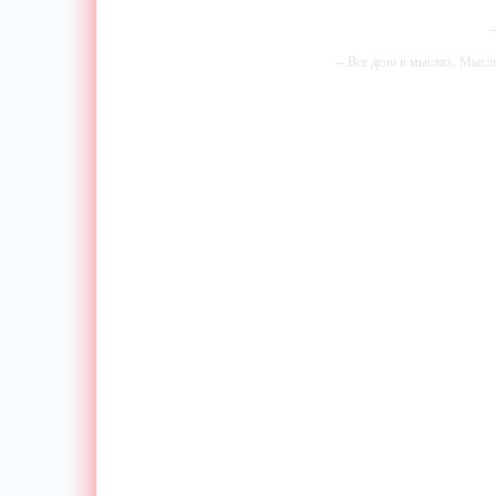
-
-- Все дело в мыслях. Мысл
-- И
-- Самое большое б
-- Лучшее, что можно сделат