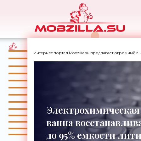
Интернет портал Mobzilla.su предлагает огромный в
Электрохимическая
ванна восстанавлив
до 95% емкости лит