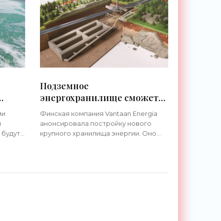
удалось добиться не
Подземное
энергохранилище сможет
овую
обогревать финский город
ми
Финская компания Vantaan Energia
целый год - «Технологии»
я
анонсировала постройку нового
 будут
крупного хранилища энергии. Оно
предназначено для нужд города
. Она
Вантаа, который находится в
 четыре
четвертом по численности
населения