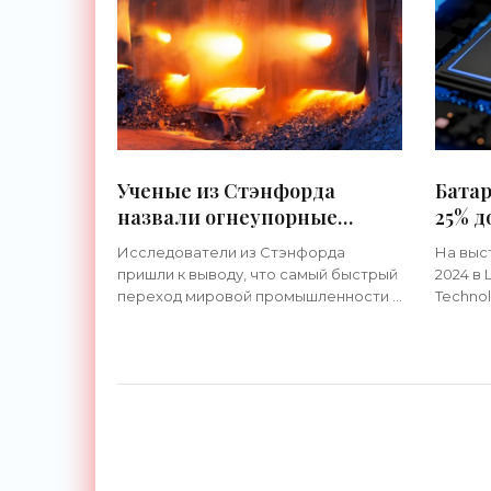
заброшенные шахты. Большая
Ученые из Стэнфорда
Батар
назвали огнеупорные
25% 
кирпичи самым
запас
Исследователи из Стэнфорда
На выс
эффективным
«Тех
пришли к выводу, что самый быстрый
2024 в
накопителем энергии для
переход мировой промышленности к
Technol
нужд индустрии -
использованию 100 %
свою р
возобновляемой энергии можно
управл
«Технологии»
обеспечить массовым внедрением в
искусс
важных отраслях