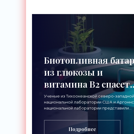
произво
прототи
для св
Биотопливная бата
из глюкозы и
витамина B2 спасет
мировую энергетику
Ученые из Тихоокеанской северо-западно
национальной лаборатории США и Аргоннс
«Технологии»
национальной лаборатории представили
рабочий прототип новой биоэлектрическо
батареи. Ее принцип действия
Подробнее