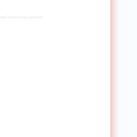
.
ания: работать над мыслями.
мали.
ий — самолюбование.
у, кроме того, кто его дал.