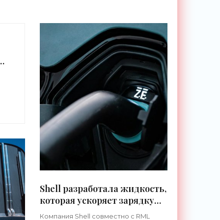
а
Shell разработала жидкость,
которая ускоряет зарядку
электромобилей до 10
Компания Shell совместно с RML