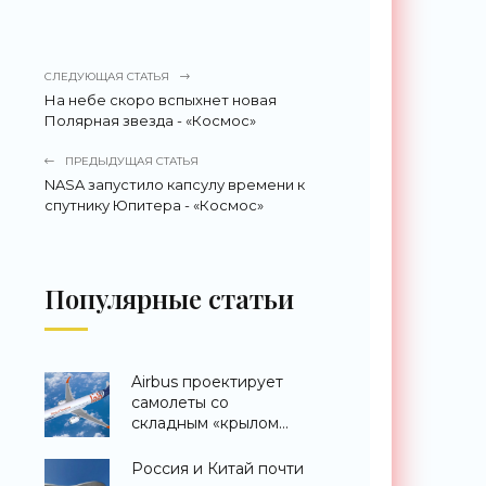
СЛЕДУЮЩАЯ СТАТЬЯ
На небе скоро вспыхнет новая
Полярная звезда - «Космос»
ПРЕДЫДУЩАЯ СТАТЬЯ
NASA запустило капсулу времени к
спутнику Юпитера - «Космос»
Популярные статьи
Airbus проектирует
самолеты со
складным «крылом
альбатроса» -
«Технологии»
Россия и Китай почти