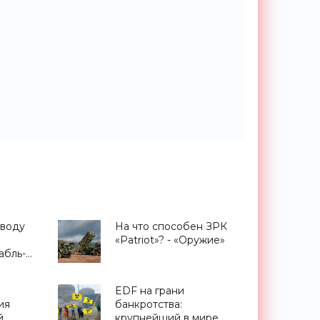
 воду
На что способен ЗРК
«Patriot»? - «Оружие»
абль-
мных
EDF на грани
ия
банкротства:
й
крупнейший в мире