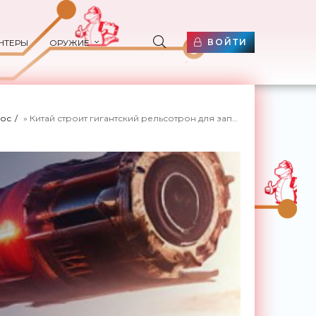
ВОЙТИ
НТЕРЫ
ОРУЖИЕ
ос
» Китай строит гигантский рельсотрон для запуска шаттлов на орбиту - «Космос»