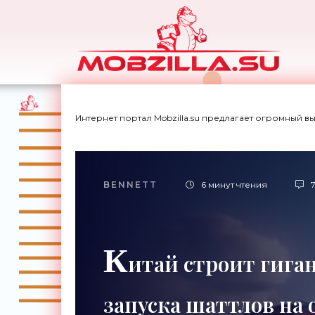
Интернет портал Mobzilla.su предлагает огромный в
BENNETT
6 минут чтения
К
итай строит гига
запуска шаттлов на 