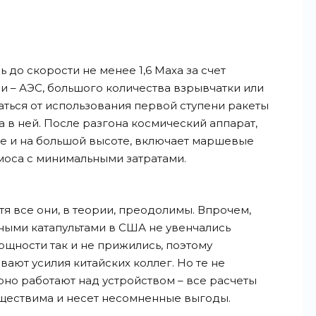
ь до скорости не менее 1,6 Маха за счет
и – АЭС, большого количества взрывчатки или
заться от использования первой ступени ракеты
 в ней. После разгона космический аппарат,
е и на большой высоте, включает маршевые
моса с минимальными затратами.
тя все они, в теории, преодолимы. Впрочем,
ными катапультами в США не увенчались
ощности так и не прижились, поэтому
ают усилия китайских коллег. Но те не
но работают над устройством – все расчеты
уществима и несет несомненные
выгоды.