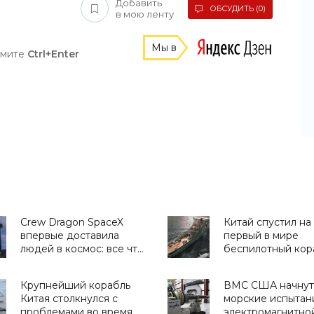
Добавить
ОБСУДИТЬ (0)
в мою ленту
Мы в
жмите
Ctrl+Enter
Crew Dragon SpaceX
Китай спустил на
впервые доставила
первый в мире
людей в космос: все что
беспилотный кор
нужно знать о миссии -
носитель автоно
прямая трансляция
дронов -
Крупнейший корабль
ВМС США начнут
запуска - «Космос»
«Беспилотники»
Китая столкнулся с
морские испытан
проблемами во время
электромагнитно