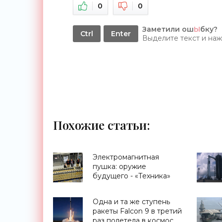
0
0
Заметили ош
Ы
бку?
Ctrl
Enter
Выделите текст и на
Похожие статьи:
Электромагнитная
пушка: оружие
будущего - «Техника»
Одна и та же ступень
ракеты Falcon 9 в третий
раз полетела в космос -