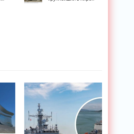
 -
оператор АЭС может
разориться - «Экология»