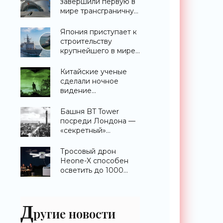
завершили первую в
мире трансграничную
канатную дорогу
между двумя
Япония приступает к
странами -
строительству
«Технологии»
крупнейшего в мире
эсминца с системой
ПРО AEGIS -
Китайские ученые
«Оружие»
сделали ночное
видение
полноцветным -
«Технологии»
Башня BT Tower
посреди Лондона —
«секретный»
небоскреб, которого
никогда не
Тросовый дрон
существовало -
Heone-X способен
«Технологии»
осветить до 1000
квадратных метров
земли -
«Беспилотники»
Д
ругие новости