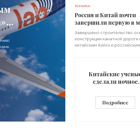
ным
ТЕХНИКА
Россия и Китай почти
» -
завершили первую в 
трансграничную кана
Завершено строительство ос
о
дорогу между двумя
конструкции канатной дороги
ению
странами - «Технолог
китайским Хэйхэ и российски
рамках
Благовещенском. Это первая
транспортная система такого
которая соединит не просто 
города, а
Китайские учены
сделали ночное
видение
полноцветным -
Подробнее
«Технологии»