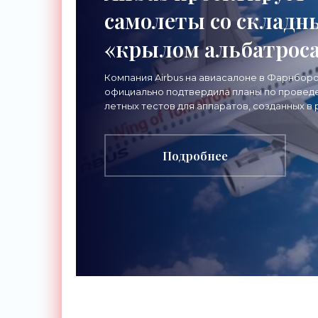
самолеты со склад
«крылом альбатроса
«Технологии»
Компания Airbus на авиасалоне в Фарнбор
официально подтвердила планы по провед
летных тестов для аппаратов, созданных в 
нового проекта «Крыло будущего». Цель
разработки
Подробнее