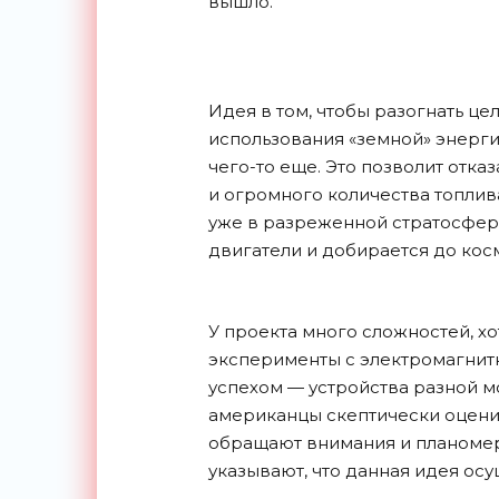
вышло.
Идея в том, чтобы разогнать цел
использования «земной» энерги
чего-то еще. Это позволит отка
и огромного количества топлива
уже в разреженной стратосфер
двигатели и добирается до кос
У проекта много сложностей, хо
эксперименты с электромагнит
успехом — устройства разной м
американцы скептически оценив
обращают внимания и планомер
указывают, что данная идея ос