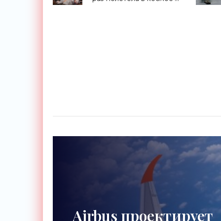
«Космос»
Airbus проектирует