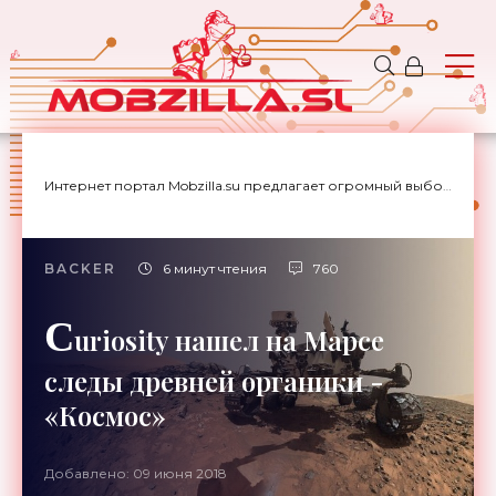
Интернет портал Mobzilla.su предлагает огромный выбор новостей с доставкой на дом.
BACKER
6 минут чтения
760
C
uriosity нашел на Марсе
следы древней органики -
«Космос»
Добавлено: 09 июня 2018