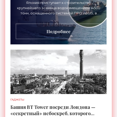
«Оружие»
Япония приступает к строительству
крупнейшего эсминца водоизмещением 14500
тонн, оснащенного системой ПРО AEGIS, в
ответ на изменяющуюся ситуацию в Восточной
Азии — в частности, на
Подробнее
ГАДЖЕТЫ
Башня BT Tower посреди Лондона —
«секретный» небоскреб, которого