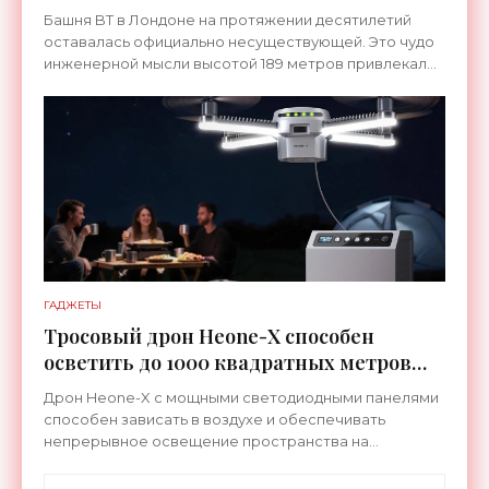
никогда не существовало -
Башня BT в Лондоне на протяжении десятилетий
«Технологии»
оставалась официально несуществующей. Это чудо
инженерной мысли высотой 189 метров привлекало
тысячи посетителей, знаменитостей и даже членов
королевской
ГАДЖЕТЫ
Тросовый дрон Heone-X способен
осветить до 1000 квадратных метров
земли - «Беспилотники»
Дрон Heone-X с мощными светодиодными панелями
способен зависать в воздухе и обеспечивать
непрерывное освещение пространства на
протяжении целых суток. В отличие от стационарных
источников света,