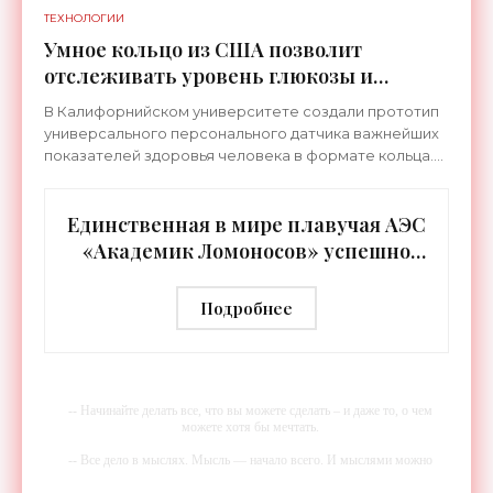
ТЕХНОЛОГИИ
Умное кольцо из США позволит
отслеживать уровень глюкозы и
многих других веществ в крови -
В Калифорнийском университете создали прототип
«Технологии»
универсального персонального датчика важнейших
показателей здоровья человека в формате кольца.
Оно отслеживает уровень глюкозы, концентрацию
кетонов,
Единственная в мире плавучая АЭС
«Академик Ломоносов» успешно
прошла международную
аттестацию - «Технологии»
Подробнее
-- Начинайте делать все, что вы можете сделать – и даже то, о чем
можете хотя бы мечтать.
-- Все дело в мыслях. Мысль — начало всего. И мыслями можно
управлять. И поэтому главное дело совершенствования: работать над