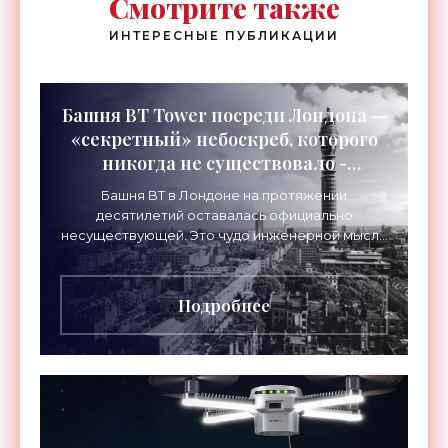
Смотрите также
ИНТЕРЕСНЫЕ ПУБЛИКАЦИИ
Башня BT Tower посреди Лондона —
«секретный» небоскреб, которого
никогда не существовало -
«Технологии»
Башня BT в Лондоне на протяжении
десятилетий оставалась официально
несуществующей. Это чудо инженерной мысли
высотой 189 метров привлекало тысячи
посетителей, знаменитостей и даже членов
Подробнее