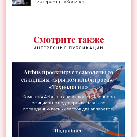
интернета - «Космос»
Смотрите также
ИНТЕРЕСНЫЕ ПУБЛИКАЦИИ
Airbus проектирует самолеты со
складным «крылом альбатроса» -
«Технологии»
Компания Airbus на авиасалоне в Фарнборо
официально подтвердила планы по
проведению летных тестов для аппаратов,
созданных в рамках нового проекта «Крыло
будущего». Цель разработки
Подробнее