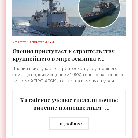
НОВОСТИ ЭЛЕКТРОНИКИ
Япония приступает к строительству
крупнейшего в мире эсминца с
системой ПРО AEGIS - «Оружие»
Япония приступает к строительству крупнейшего
эсминца водоизмещением 14500 тонн, оснащенного
системой ПРО AEGIS, в ответ на изменяющуюся
ситуацию в Восточной Азии — в частности, на
ракетные
Китайские ученые сделали ночное
видение полноцветным -
«Технологии»
Подробнее