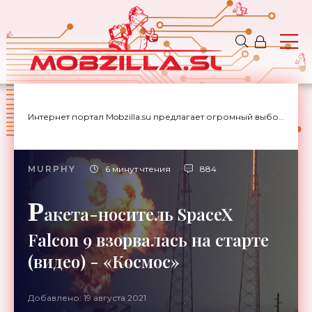
Интернет портал Mobzilla.su предлагает огромный выбор новостей с доставкой на дом.
MURPHY
6 минут чтения
884
Р
акета-носитель SpaceX
Falcon 9 взорвалась на старте
(видео) - «Космос»
Добавлено: 19 августа 2021