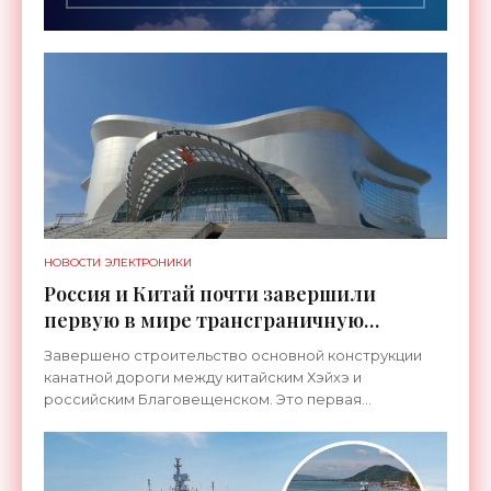
НОВОСТИ ЭЛЕКТРОНИКИ
Россия и Китай почти завершили
первую в мире трансграничную
канатную дорогу между двумя
Завершено строительство основной конструкции
странами - «Технологии»
канатной дороги между китайским Хэйхэ и
российским Благовещенском. Это первая
транспортная система такого рода, которая
соединит не просто два города, а