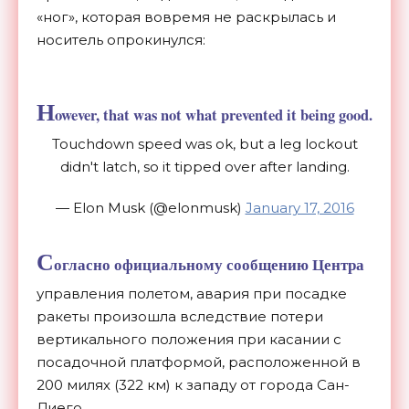
«ног», которая вовремя не раскрылась и
носитель опрокинулся:
H
owever, that was not what prevented it being good.
Touchdown speed was ok, but a leg lockout
didn't latch, so it tipped over after landing.
— Elon Musk (@elonmusk)
January 17, 2016
С
огласно официальному сообщению Центра
управления полетом, авария при посадке
ракеты произошла вследствие потери
вертикального положения при касании с
посадочной платформой, расположенной в
200 милях (322 км) к западу от города Сан-
Диего.