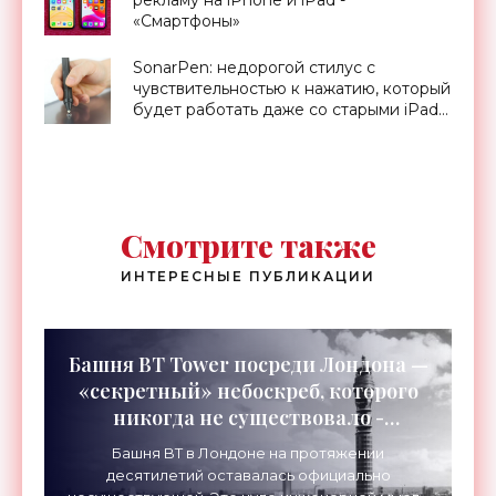
рекламу на iPhone и iPad -
«Смартфоны»
SonarPen: недорогой стилус с
чувствительностью к нажатию, который
будет работать даже со старыми iPad -
«Гаджеты»
Смотрите также
ИНТЕРЕСНЫЕ ПУБЛИКАЦИИ
Башня BT Tower посреди Лондона —
«секретный» небоскреб, которого
никогда не существовало -
«Технологии»
Башня BT в Лондоне на протяжении
десятилетий оставалась официально