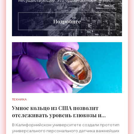
несуществующей. Это чудо инженерной мысли
высотой 189 метров привлекало тысячи
посетителей, знаменитостей и даже членов
Подробнее
ТЕХНИКА
Умное кольцо из США позволит
отслеживать уровень глюкозы и
многих других веществ в крови -
В Калифорнийском университете создали прототип
«Технологии»
универсального персонального датчика важнейших