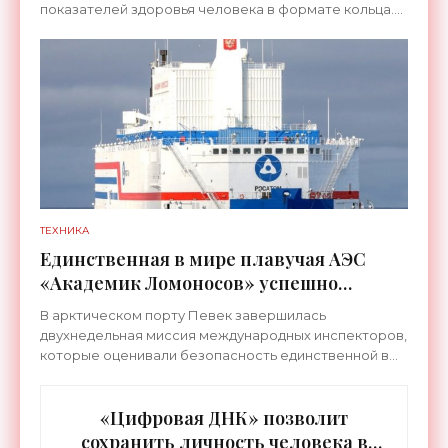
показателей здоровья человека в формате кольца.
Оно отслеживает уровень глюкозы, концентрацию
кетонов,
ТЕХНИКА
Единственная в мире плавучая АЭС
«Академик Ломоносов» успешно
прошла международную аттестацию -
В арктическом порту Певек завершилась
«Технологии»
двухнедельная миссия международных инспекторов,
которые оценивали безопасность единственной в
мире плавучей АЭС «Академик Ломоносов». Группа
из тринадцати
«Цифровая ДНК» позволит
сохранить личность человека в