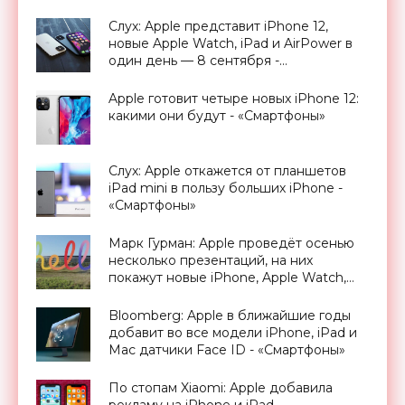
камера с датчиком LiDAR -
«Смартфоны»
Слух: Apple представит iPhone 12,
новые Apple Watch, iPad и AirPower в
один день — 8 сентября -
«Смартфоны»
Apple готовит четыре новых iPhone 12:
какими они будут - «Смартфоны»
Слух: Apple откажется от планшетов
iPad mini в пользу больших iPhone -
«Смартфоны»
Марк Гурман: Apple проведёт осенью
несколько презентаций, на них
покажут новые iPhone, Apple Watch,
AirPods, MacBook Pro и iPad -
«Смартфоны»
Bloomberg: Apple в ближайшие годы
добавит во все модели iPhone, iPad и
Maс датчики Face ID - «Смартфоны»
По стопам Xiaomi: Apple добавила