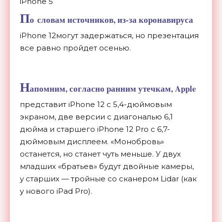
iPhone 5
П
о
словам источников,
из-за
коронавируса
iPhone 12могут задержаться, но
презентация
все равно пройдет осенью.
Н
апомним, согласно ранним утечкам, Apple
представит iPhone 12 с
5,
4-дюймовым
экраном, две версии с
диагональю 6,1
дюйма и
старшего iPhone 12 Pro с
6,
7-
дюймовым
дисплеем.
«
Монобровь
»
останется, но
станет чуть меньше. У
двух
младших
«
братьев
»
будут двойные камеры,
у
старших
—
тройные со
сканером Lidar (как
у
нового iPad Pro).