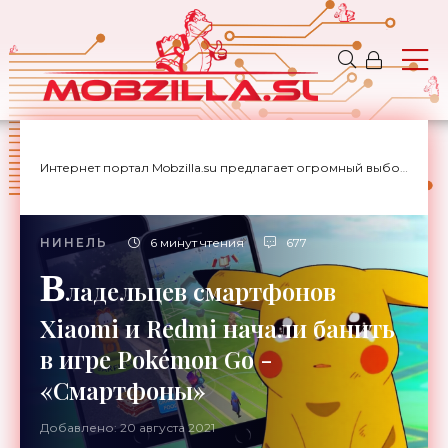
Интернет портал Mobzilla.su предлагает огромный выбор новостей с доставкой на дом.
НИНЕЛЬ
6 минут чтения
677
В
ладельцев смартфонов
Xiaomi и Redmi начали банить
в игре Pokémon Go -
«Смартфоны»
Добавлено: 20 августа 2021