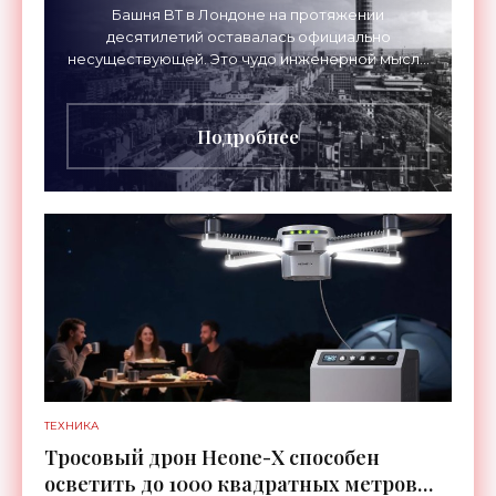
«Технологии»
Башня BT в Лондоне на протяжении
десятилетий оставалась официально
несуществующей. Это чудо инженерной мысли
высотой 189 метров привлекало тысячи
посетителей, знаменитостей и даже членов
Подробнее
ТЕХНИКА
Тросовый дрон Heone-X способен
осветить до 1000 квадратных метров