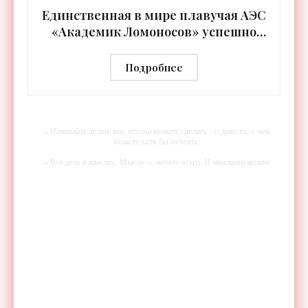
Единственная в мире плавучая АЭС
«Академик Ломоносов» успешно
прошла международную
аттестацию - «Технологии»
Подробнее
-- Начинайте делать все, что вы можете сделать – и даже то, о чем
можете хотя бы мечтать.
-- Все дело в мыслях. Мысль — начало всего. И мыслями можно
управлять. И поэтому главное дело совершенствования: работать над
мыслями.
-- Идите уверенно по направлению к мечте. Живите той жизнью,
которую вы сами себе придумали.
-- Самое большое богатство — это ум. Самая большая нищета —
глупость. Из всех страхов самый пугающий — самолюбование.
-- Лучшее, что можно сделать с хорошим советом, это пропустить его
мимо ушей. Он никогда не бывает полезен никому, кроме того, кто
его дал.
-- Люблю давать советы и очень не люблю, когда их дают мне.