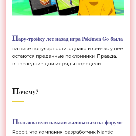
П
ару-тройку
лет назад игра Pok
é
mon Go
была
на
пике популярности, однако и
сейчас у
нее
остаются преданные поклонники. Правда,
в
последние дни их
ряды поредели.
П
очему?
П
ользователи начали жаловаться на
форуме
Reddit, что
компания-разработчик
Niantic