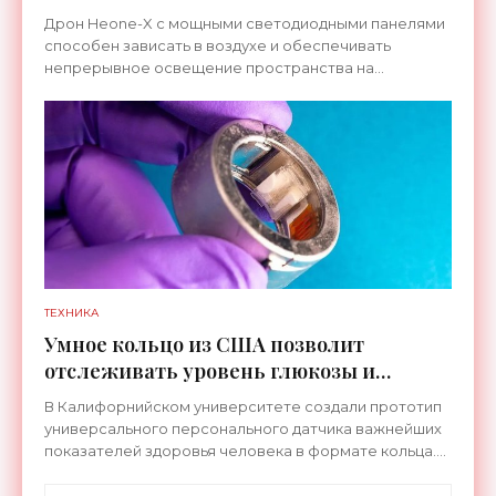
земли - «Беспилотники»
Дрон Heone-X с мощными светодиодными панелями
способен зависать в воздухе и обеспечивать
непрерывное освещение пространства на
протяжении целых суток. В отличие от стационарных
источников света,
ТЕХНИКА
Умное кольцо из США позволит
отслеживать уровень глюкозы и
многих других веществ в крови -
В Калифорнийском университете создали прототип
«Технологии»
универсального персонального датчика важнейших
показателей здоровья человека в формате кольца.
Оно отслеживает уровень глюкозы, концентрацию
кетонов,