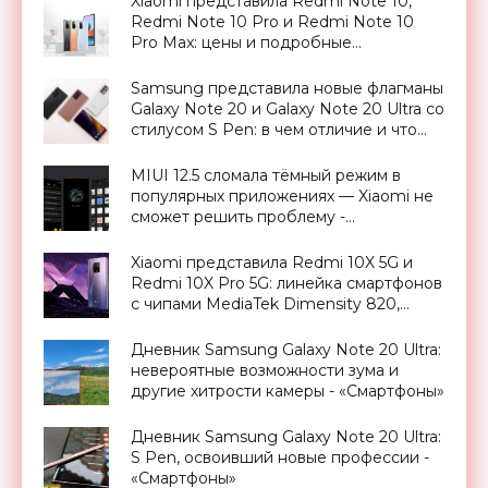
Xiaomi представила Redmi Note 10,
Redmi Note 10 Pro и Redmi Note 10
Pro Max: цены и подробные
характеристики новинок -
«Смартфоны»
Samsung представила новые флагманы
Galaxy Note 20 и Galaxy Note 20 Ultra со
стилусом S Pen: в чем отличие и что
изменилось - «Смартфоны»
MIUI 12.5 сломала тёмный режим в
популярных приложениях — Xiaomi не
сможет решить проблему -
«Смартфоны»
Xiaomi представила Redmi 10X 5G и
Redmi 10X Pro 5G: линейка смартфонов
с чипами MediaTek Dimensity 820,
AMOLED-дисплеями и MIUI 12 на
борту - «Смартфоны»
Дневник Samsung Galaxy Note 20 Ultra:
невероятные возможности зума и
другие хитрости камеры - «Смартфоны»
Дневник Samsung Galaxy Note 20 Ultra:
S Pen, освоивший новые профессии -
«Смартфоны»