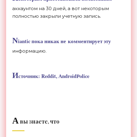
аккаунтом на
30 дней, а
вот некоторым
полностью закрыли учетную запись.
N
iantic пока никак не
комментирует эту
информацию.
И
сточник: Reddit, АndroidРolice
А
вы знаете, что