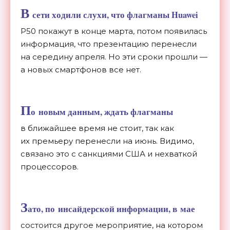
В
сети ходили слухи, что флагманы Huawei
P50 покажут в
конце марта, потом появилась
информация, что презентацию перенесли
на
середину апреля. Но
эти сроки прошли
—
а
новых смартфонов все нет.
П
о
новым данным, ждать флагманы
в
ближайшее время не
стоит, так как
их
премьеру перенесли на
июнь. Видимо,
связано это с
санкциями США и
нехваткой
процессоров.
З
ато, по
инсайдерской информации, в
мае
состоится другое мероприятие, на
котором