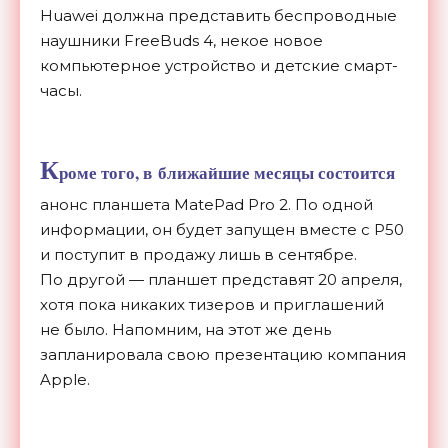
Huawei должна представить беспроводные
наушники FreeBuds 4, некое новое
компьютерное устройство и
детские
смарт-
часы
.
К
роме того, в
ближайшие месяцы состоится
анонс планшета MatePad Pro 2. По
одной
информации, он
будет запущен вместе с
P50
и
поступит в
продажу лишь в
сентябре.
По
другой
—
планшет представят 20 апреля,
хотя пока никаких тизеров и
приглашений
не
было. Напомним, на
этот
же день
запланировала свою презентацию компания
Apple.