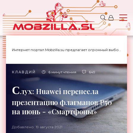
Интернет портал Mobzilla.su предлагает огромный выбор новостей с доставкой на дом.
КЛАВДИЙ
6 минут чтения
649
С
лух: Huawei перенесла
презентацию флагманов P50
на июнь - «Смартфоны»
Добавлено: 19 августа 2021