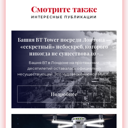
Смотрите также
ИНТЕРЕСНЫЕ ПУБЛИКАЦИИ
Башня BT Tower посреди Лондона —
«секретный» небоскреб, которого
никогда не существовало -
«Технологии»
Башня BT в Лондоне на протяжении
десятилетий оставалась официально
несуществующей. Это чудо инженерной мысли
высотой 189 метров привлекало тысячи
посетителей, знаменитостей и даже членов
Подробнее