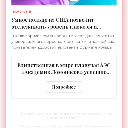
ТЕХНОЛОГИИ
Умное кольцо из США позволит
отслеживать уровень глюкозы и
многих других веществ в крови -
В Калифорнийском университете создали прототип
«Технологии»
универсального персонального датчика важнейших
показателей здоровья человека в формате кольца.
Оно отслеживает уровень глюкозы, концентрацию
кетонов,
Единственная в мире плавучая АЭС
«Академик Ломоносов» успешно
прошла международную
аттестацию - «Технологии»
Подробнее
-- Начинайте делать все, что вы можете сделать – и даже то, о чем
можете хотя бы мечтать.
-- Все дело в мыслях. Мысль — начало всего. И мыслями можно