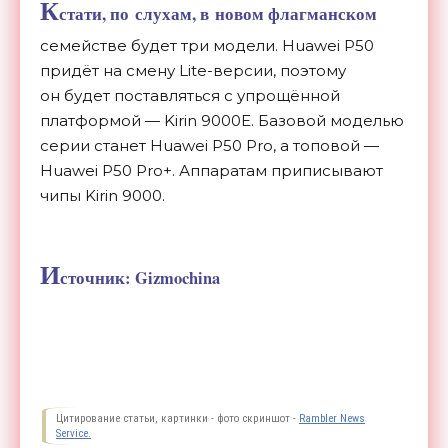
К
стати, по
слухам, в
новом флагманском
семействе будет три модели. Huawei P50
придёт на
смену
Lite-версии
, поэтому
он
будет поставляться с
упрощённой
платформой
—
Kirin 9000E. Базовой моделью
серии станет Huawei P50 Pro, а
топовой
—
Huawei P50 Pro+. Аппаратам приписывают
чипы Kirin 9000.
И
сточник: Gizmochina
Цитирование статьи, картинки - фото скриншот -
Rambler News
Service.