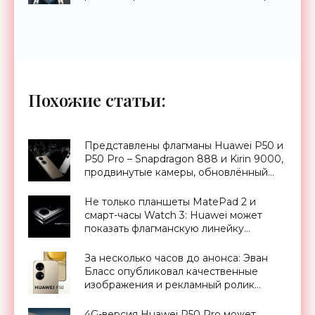
- «Технологии»
Похожие статьи:
Представлены флагманы Huawei P50 и
P50 Pro – Snapdragon 888 и Kirin 9000,
продвинутые камеры, обновлённый
дизайн и собственная ОС -
«Смартфоны»
Не только планшеты MatePad 2 и
смарт-часы Watch 3: Huawei может
показать флагманскую линейку
смартфонов P50 на презентации 2
июня - «Смартфоны»
За несколько часов до анонса: Эван
Бласс опубликовал качественные
изображения и рекламный ролик
Huawei P50 - «Смартфоны»
4G-версия Huawei P50 Pro может