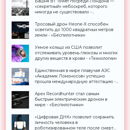
Башня BT Tower посреди Лондона —
«секретный» небоскреб, которого
никогда не существовало -
«Технологии»
Тросовый дрон Heone-X способен
осветить до 1000 квадратных метров
земли - «Беспилотники»
Умное кольцо из США позволит
отслеживать уровень глюкозы и многих
других веществ в крови - «Технологии»
Единственная в мире плавучая АЭС
«Академик Ломоносов» успешно
прошла международную аттестацию -
«Технологии»
Apex Recordhunter стал самым
быстрым электрическим дроном в
мире - «Беспилотники»
«Цифровая ДНК» позволит сохранить
личность человека в
роботизированном теле после смерти