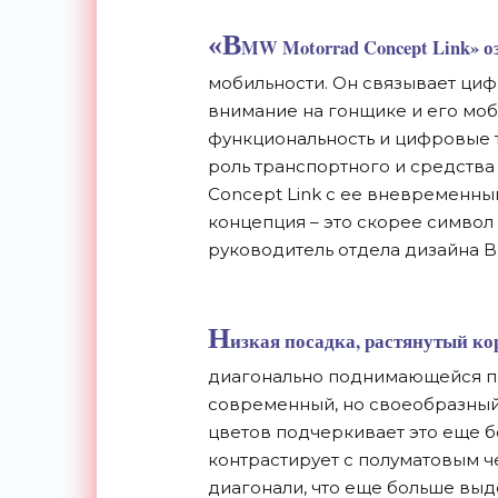
«B
MW Motorrad Concept Link» 
мобильности. Он связывает циф
внимание на гонщике и его мо
функциональность и цифровые 
роль транспортного и средства
Concept Link с ее вневременны
концепция – это скорее символ 
руководитель отдела дизайна 
Н
изкая посадка, растянутый кор
диагонально поднимающейся п
современный, но своеобразный 
цветов подчеркивает это еще бо
контрастирует с полуматовым 
диагонали, что еще больше вы