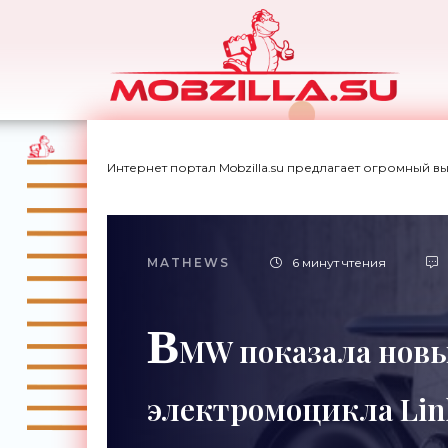
Интернет портал Mobzilla.su предлагает огромный в
MATHEWS
6 минут чтения
B
MW показала нов
электромоцикла Link