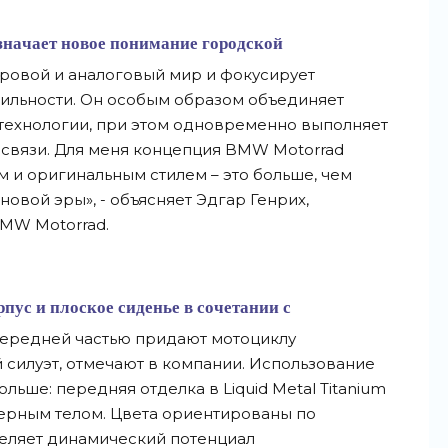
означает новое понимание городской
ровой и аналоговый мир и фокусирует
бильности. Он особым образом объединяет
технологии, при этом одновременно выполняет
 связи. Для меня концепция BMW Motorrad
м и оригинальным стилем – это больше, чем
новой эры», - объясняет Эдгар Генрих,
BMW Motorrad.
пус и плоское сиденье в сочетании с
ередней частью придают мотоциклу
силуэт, отмечают в компании. Использование
льше: передняя отделка в Liquid Metal Titanium
черным телом. Цвета ориентированы по
деляет динамический потенциал