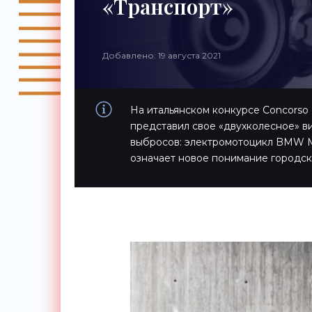
«Транспорт»
Добавлено: 19 августа 2021
На итальянском конкурсе Concorso d
представил свое «двухколесное» в
выбросов: электромотоцикл BMW Mo
означает новое понимание городск