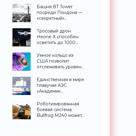
ПРО AEGIS -
Башня BT Tower
«Оружие»
посреди Лондона —
«секретный»
небоскреб, которого
никогда не
Тросовый дрон
существовало -
Heone-X способен
«Технологии»
осветить до 1000
квадратных метров
земли -
Умное кольцо из
«Беспилотники»
США позволит
отслеживать уровень
глюкозы и многих
других веществ в
Единственная в мире
крови - «Технологии»
плавучая АЭС
«Академик
Ломоносов» успешно
прошла
Роботизированная
международную
боевая система
аттестацию -
Bullfrog M240 может
«Технологии»
самостоятельно
отслеживать и
выцеливать людей -