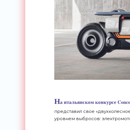
Н
а итальянском конкурсе Concors
представил свое «двухколесно
уровнем выбросов: электромото