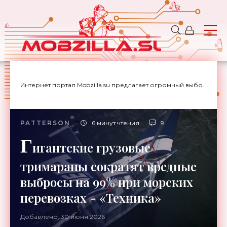
Интернет портал Mobzilla.su предлагает огромный выбор новостей с доставкой на дом.
PATTERSON
6 минут чтения
9
Г
игантские грузовые
тримараны сократят вредные
выбросы на 99% при морских
перевозках - «Техника»
Добавлено: 30 июня 2026