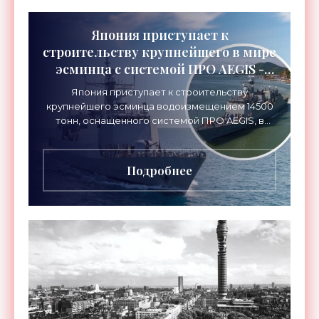
Япония приступает к
строительству крупнейшего в мире
эсминца с системой ПРО AEGIS -
«Оружие»
Япония приступает к строительству
крупнейшего эсминца водоизмещением 14500
тонн, оснащенного системой ПРО AEGIS, в
ответ на изменяющуюся ситуацию в Восточной
Азии — в частности, на
Подробнее