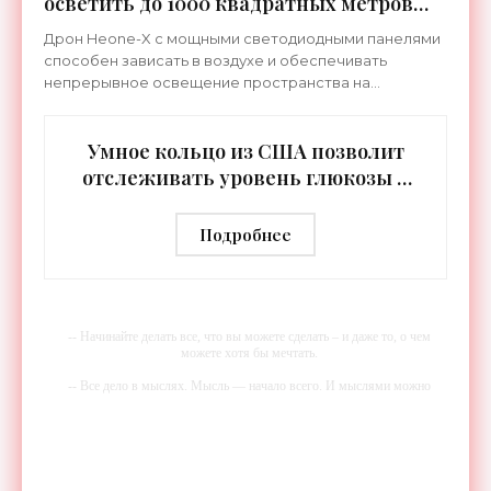
осветить до 1000 квадратных метров
земли - «Беспилотники»
Дрон Heone-X с мощными светодиодными панелями
способен зависать в воздухе и обеспечивать
непрерывное освещение пространства на
протяжении целых суток. В отличие от стационарных
источников света,
Умное кольцо из США позволит
отслеживать уровень глюкозы и
многих других веществ в крови -
«Технологии»
Подробнее
-- Начинайте делать все, что вы можете сделать – и даже то, о чем
можете хотя бы мечтать.
-- Все дело в мыслях. Мысль — начало всего. И мыслями можно
управлять. И поэтому главное дело совершенствования: работать над
мыслями.
-- Идите уверенно по направлению к мечте. Живите той жизнью,
которую вы сами себе придумали.