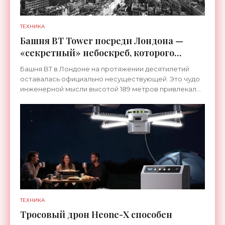
ТЕХНИКА
Башня BT Tower посреди Лондона —
«секретный» небоскреб, которого
никогда не существовало -
Башня BT в Лондоне на протяжении десятилетий
«Технологии»
оставалась официально несуществующей. Это чудо
инженерной мысли высотой 189 метров привлекало
тысячи посетителей, знаменитостей и даже членов
королевской
ТЕХНИКА
Тросовый дрон Heone-X способен