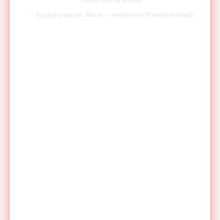
-- Все дело в мыслях. Мысль — начало всего. И мыслями можно
управлять. И поэтому главное дело совершенствования: работать над
мыслями.
-- Идите уверенно по направлению к мечте. Живите той жизнью,
которую вы сами себе придумали.
-- Самое большое богатство — это ум. Самая большая нищета —
глупость. Из всех страхов самый пугающий — самолюбование.
-- Лучшее, что можно сделать с хорошим советом, это пропустить его
мимо ушей. Он никогда не бывает полезен никому, кроме того, кто
его дал.
-- Люблю давать советы и очень не люблю, когда их дают мне.