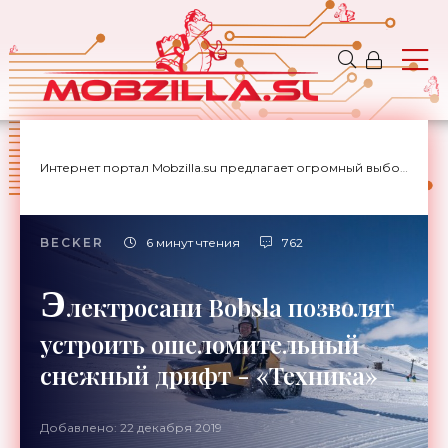
Интернет портал Mobzilla.su предлагает огромный выбор новостей с доставкой на дом.
BECKER
6 минут чтения
762
Э
лектросани Bobsla позволят
устроить ошеломительный
снежный дрифт - «Техника»
Добавлено: 22 декабря 2019