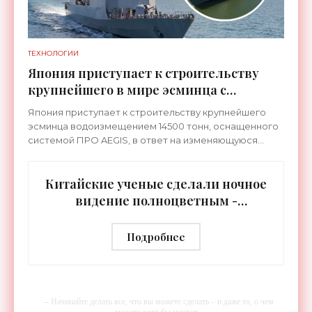
ТЕХНОЛОГИИ
Япония приступает к строительству
крупнейшего в мире эсминца с
системой ПРО AEGIS - «Оружие»
Япония приступает к строительству крупнейшего
эсминца водоизмещением 14500 тонн, оснащенного
системой ПРО AEGIS, в ответ на изменяющуюся
ситуацию в Восточной Азии — в частности, на
ракетные
Китайские ученые сделали ночное
видение полноцветным -
«Технологии»
Подробнее
-- Начинайте делать все, что вы можете сделать – и даже то, о чем
можете хотя бы мечтать.