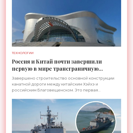
ТЕХНОЛОГИИ
Россия и Китай почти завершили
первую в мире трансграничную
канатную дорогу между двумя
Завершено строительство основной конструкции
странами - «Технологии»
канатной дороги между китайским Хэйхэ и
российским Благовещенском. Это первая
транспортная система такого рода, которая
соединит не просто два города, а