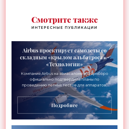
Смотрите также
ИНТЕРЕСНЫЕ ПУБЛИКАЦИИ
Airbus проектирует самолеты со
складным «крылом альбатроса» -
«Технологии»
Компания Airbus на авиасалоне в Фарнборо
официально подтвердила планы по
проведению летных тестов для аппаратов,
созданных в рамках нового проекта «Крыло
будущего». Цель разработки
Подробнее