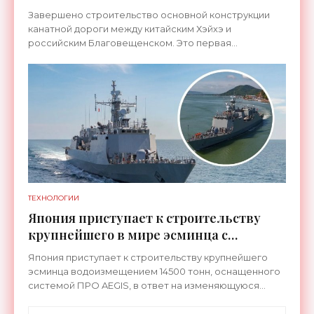
канатную дорогу между двумя
Завершено строительство основной конструкции
странами - «Технологии»
канатной дороги между китайским Хэйхэ и
российским Благовещенском. Это первая
транспортная система такого рода, которая
соединит не просто два города, а
ТЕХНОЛОГИИ
Япония приступает к строительству
крупнейшего в мире эсминца с
системой ПРО AEGIS - «Оружие»
Япония приступает к строительству крупнейшего
эсминца водоизмещением 14500 тонн, оснащенного
системой ПРО AEGIS, в ответ на изменяющуюся
ситуацию в Восточной Азии — в частности, на
ракетные