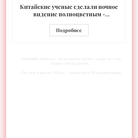
Китайские ученые сделали ночное
видение полноцветным -
«Технологии»
Подробнее
-- Начинайте делать все, что вы можете сделать – и даже то, о чем
можете хотя бы мечтать.
-- Все дело в мыслях. Мысль — начало всего. И мыслями можно
управлять. И поэтому главное дело совершенствования: работать над
мыслями.
-- Идите уверенно по направлению к мечте. Живите той жизнью,
которую вы сами себе придумали.
-- Самое большое богатство — это ум. Самая большая нищета —
глупость. Из всех страхов самый пугающий — самолюбование.
-- Лучшее, что можно сделать с хорошим советом, это пропустить его
мимо ушей. Он никогда не бывает полезен никому, кроме того, кто
его дал.
-- Люблю давать советы и очень не люблю, когда их дают мне.