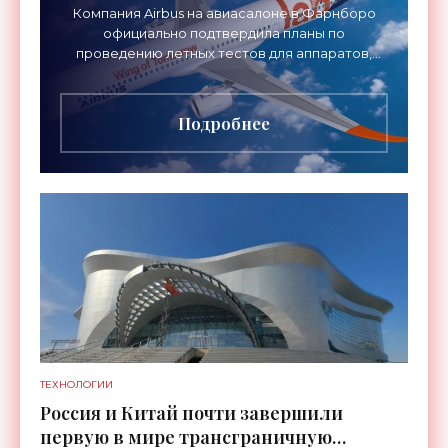
Компания Airbus на авиасалоне в Фарнборо
официально подтвердила планы по
проведению летных тестов для аппаратов,
созданных в рамках нового проекта «Крыло
будущего». Цель разработки
Подробнее
ТЕХНОЛОГИИ
Россия и Китай почти завершили
первую в мире трансграничную