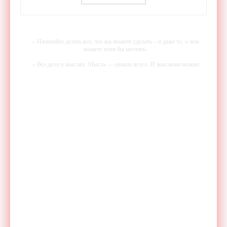
-- Начинайте делать все, что вы можете сделать – и даже то, о чем
можете хотя бы мечтать.
-- Все дело в мыслях. Мысль — начало всего. И мыслями можно
управлять. И поэтому главное дело совершенствования: работать над
мыслями.
-- Идите уверенно по направлению к мечте. Живите той жизнью,
которую вы сами себе придумали.
-- Самое большое богатство — это ум. Самая большая нищета —
глупость. Из всех страхов самый пугающий — самолюбование.
-- Лучшее, что можно сделать с хорошим советом, это пропустить его
мимо ушей. Он никогда не бывает полезен никому, кроме того, кто
его дал.
-- Люблю давать советы и очень не люблю, когда их дают мне.