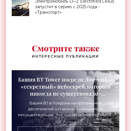
Электромобиль LF-Z Electrified Lexus
запустит в серию с 2025 года -
«Транспорт»
Смотрите также
ИНТЕРЕСНЫЕ ПУБЛИКАЦИИ
Башня BT Tower посреди Лондона —
«секретный» небоскреб, которого
никогда не существовало -
«Технологии»
Башня BT в Лондоне на протяжении
десятилетий оставалась официально
несуществующей. Это чудо инженерной мысли
высотой 189 метров привлекало тысячи
посетителей, знаменитостей и даже членов