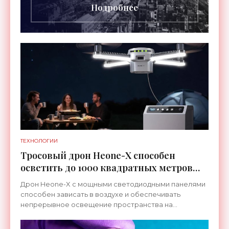
Подробнее
ТЕХНОЛОГИИ
Тросовый дрон Heone-X способен
осветить до 1000 квадратных метров
земли - «Беспилотники»
Дрон Heone-X с мощными светодиодными панелями
способен зависать в воздухе и обеспечивать
непрерывное освещение пространства на
протяжении целых суток. В отличие от стационарных
источников света,