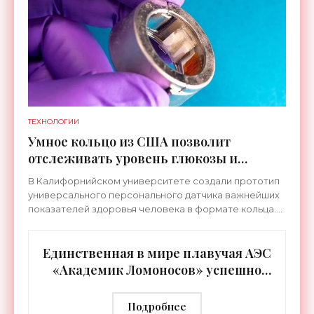
ТЕХНОЛОГИИ
Умное кольцо из США позволит
отслеживать уровень глюкозы и
многих других веществ в крови -
В Калифорнийском университете создали прототип
«Технологии»
универсального персонального датчика важнейших
показателей здоровья человека в формате кольца.
Оно отслеживает уровень глюкозы, концентрацию
кетонов,
Единственная в мире плавучая АЭС
«Академик Ломоносов» успешно
прошла международную
аттестацию - «Технологии»
Подробнее