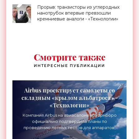
Прорыв: транзисторы из углеродных
нанотрубок впервые превзошли
кремниевые аналоги - «Технологии»
Смотрите также
ИНТЕРЕСНЫЕ ПУБЛИКАЦИИ
Airbus проектирует самолеты со
складным «крылом альбатроса» -
«Технологии»
Компания Airbus на авиасалоне в Фарнборо
официально подтвердила планы по
проведению летных тестов для аппаратов,
созданных в рамках нового проекта «Крыло