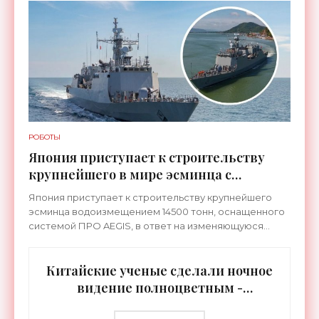
соединит не просто два города, а
РОБОТЫ
Япония приступает к строительству
крупнейшего в мире эсминца с
системой ПРО AEGIS - «Оружие»
Япония приступает к строительству крупнейшего
эсминца водоизмещением 14500 тонн, оснащенного
системой ПРО AEGIS, в ответ на изменяющуюся
ситуацию в Восточной Азии — в частности, на
ракетные
Китайские ученые сделали ночное
видение полноцветным -
«Технологии»