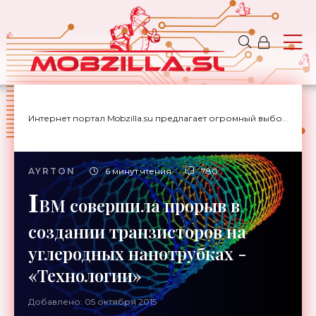
Интернет портал Mobzilla.su предлагает огромный выбор новостей с доставкой на дом.
AYRTON
6 минут чтения
780
I
BM совершила прорыв в
создании транзисторов на
углеродных нанотрубках -
«Технологии»
Добавлено: 05 октября 2015