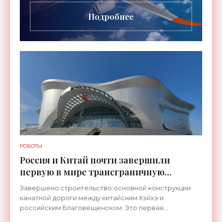
будущего». Цель разработки
Подробнее
РОБОТЫ
Россия и Китай почти завершили
первую в мире трансграничную
канатную дорогу между двумя
Завершено строительство основной конструкции
странами - «Технологии»
канатной дороги между китайским Хэйхэ и
российским Благовещенском. Это первая
транспортная система такого рода, которая