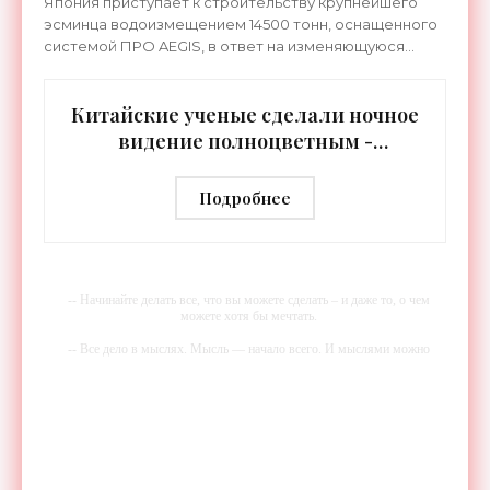
Япония приступает к строительству крупнейшего
эсминца водоизмещением 14500 тонн, оснащенного
системой ПРО AEGIS, в ответ на изменяющуюся
ситуацию в Восточной Азии — в частности, на
ракетные
Китайские ученые сделали ночное
видение полноцветным -
«Технологии»
Подробнее
-- Начинайте делать все, что вы можете сделать – и даже то, о чем
можете хотя бы мечтать.
-- Все дело в мыслях. Мысль — начало всего. И мыслями можно
управлять. И поэтому главное дело совершенствования: работать над
мыслями.
-- Идите уверенно по направлению к мечте. Живите той жизнью,
которую вы сами себе придумали.
-- Самое большое богатство — это ум. Самая большая нищета —
глупость. Из всех страхов самый пугающий — самолюбование.