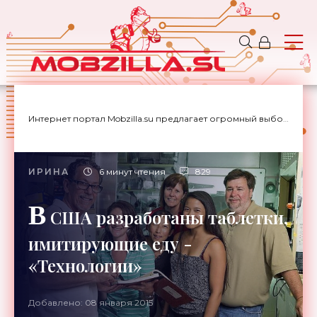
Интернет портал Mobzilla.su предлагает огромный выбор новостей с доставкой на дом.
ИРИНА
6 минут чтения
829
В
США разработаны таблетки,
имитирующие еду -
«Технологии»
Добавлено: 08 января 2015