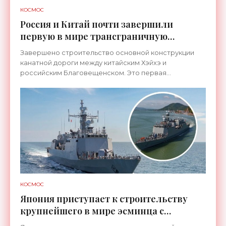
КОСМОС
Россия и Китай почти завершили
первую в мире трансграничную
канатную дорогу между двумя
Завершено строительство основной конструкции
странами - «Технологии»
канатной дороги между китайским Хэйхэ и
российским Благовещенском. Это первая
транспортная система такого рода, которая
соединит не просто два города, а
КОСМОС
Япония приступает к строительству
крупнейшего в мире эсминца с
системой ПРО AEGIS - «Оружие»