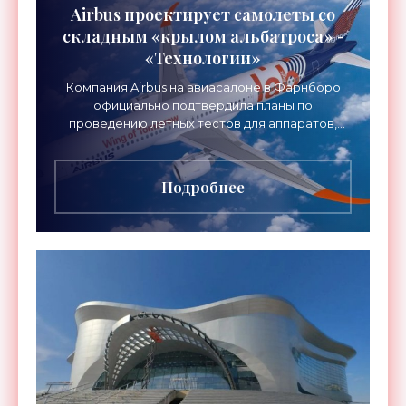
Airbus проектирует самолеты со
складным «крылом альбатроса» -
«Технологии»
Компания Airbus на авиасалоне в Фарнборо
официально подтвердила планы по
проведению летных тестов для аппаратов,
созданных в рамках нового проекта «Крыло
будущего». Цель разработки
Подробнее