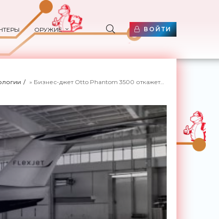
ВОЙТИ
НТЕРЫ
ОРУЖИЕ
ологии
» Бизнес-джет Otto Phantom 3500 откажется от иллюминаторов ради превосходной аэродинамики - «Технологии»