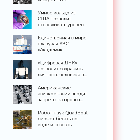
небоскреб, которого
никогда не
Умное кольцо из
существовало -
США позволит
«Технологии»
отслеживать уровень
глюкозы и многих
других веществ в
Единственная в мире
крови - «Технологии»
плавучая АЭС
«Академик
Ломоносов» успешно
прошла
«Цифровая ДНК»
международную
позволит сохранить
аттестацию -
личность человека в
«Технологии»
роботизированном
теле после смерти -
Американские
«Технологии»
авиакомпании вводят
запреты на провоз
андроидов в
самолетах - «Роботы»
Робот-паук QuadBoat
сможет бегать по
воде и спасать
тонущих людей -
«Роботы»