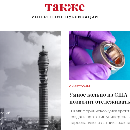
также
ИНТЕРЕСНЫЕ ПУБЛИКАЦИИ
СМАРТФОНЫ
Умное кольцо из США
позволит отслеживат
уровень глюкозы и мн
В Калифорнийском университ
летий
других веществ в кров
создали прототип универсаль
Это
«Технологии»
персонального датчика важн
ов
показателей здоровья челове
остей