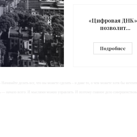
формате кольца. Оно отслеж
уровень глюкозы, концентрац
кетонов,
«Цифровая ДНК
позволит
сохранить
личность человек
Подробнее
в
роботизированно
теле после смерт
- «Технологии»
- Начинайте делать все, что вы можете сделать – и даже то, о чем можете хотя бы мечтать
ь — начало всего. И мыслями можно управлять. И поэтому главное дело совершенствов
дите уверенно по направлению к мечте. Живите той жизнью, которую вы сами себе приду
огатство — это ум. Самая большая нищета — глупость. Из всех страхов самый пугающ
ь с хорошим советом, это пропустить его мимо ушей. Он никогда не бывает полезен ником
-- Люблю давать советы и очень не люблю, когда их дают мне.