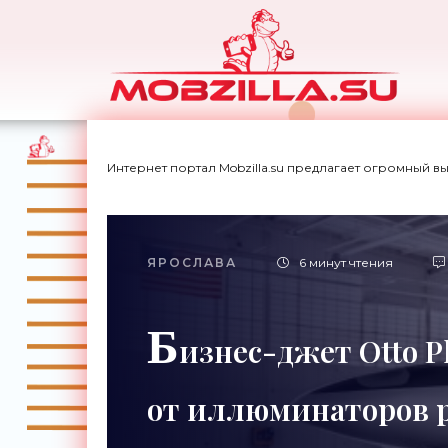
Интернет портал Mobzilla.su предлагает огромный в
ЯРОСЛАВА
6 минут чтения
Б
изнес-джет Otto 
от иллюминаторов р