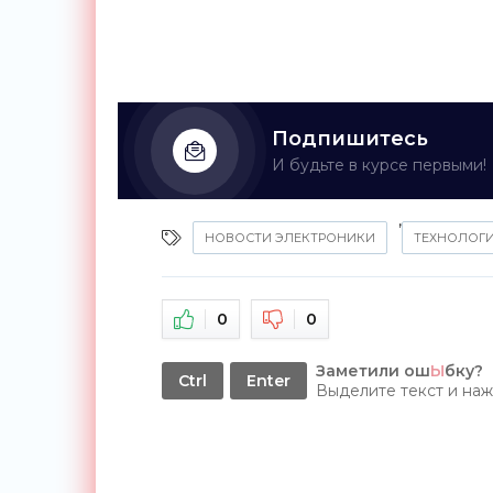
Подпишитесь
И будьте в курсе первыми!
,
НОВОСТИ ЭЛЕКТРОНИКИ
ТЕХНОЛОГ
0
0
Заметили ош
Ы
бку?
Ctrl
Enter
Выделите текст и на