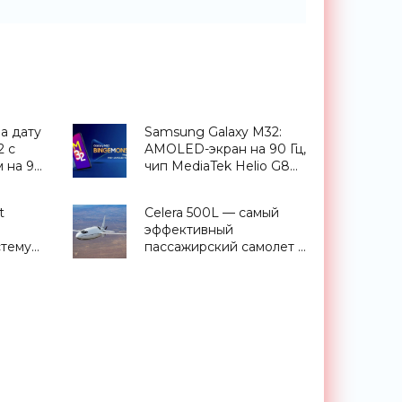
а дату
Samsung Galaxy M32:
2 с
AMOLED-экран на 90 Гц,
 на 90
чип MediaTek Helio G80
 6000
и батарея на 6000 мАч
ы»
за $200 - «Смартфоны»
t
Celera 500L — самый
эффективный
стему
пассажирский самолет в
мире - «Техника»
еты»