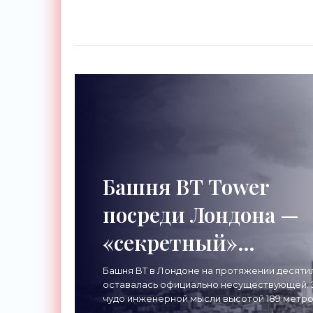
Башня BT Tower
посреди Лондона —
«секретный»
небоскреб, которого
Башня BT в Лондоне на протяжении десяти
оставалась официально несуществующей. 
никогда не
чудо инженерной мысли высотой 189 метр
привлекало тысячи посетителей, знаменит