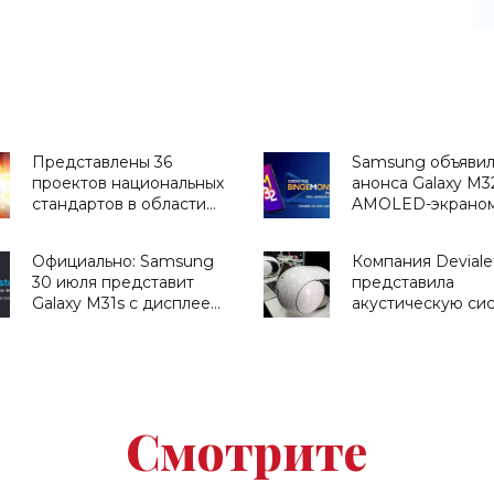
Представлены 36
Samsung объявил
проектов национальных
анонса Galaxy M3
стандартов в области
AMOLED-экраном
ИИ - «Смартфоны»
Гц и батареей на
мАч - «Смартфон
Официально: Samsung
Компания Deviale
30 июля представит
представила
Galaxy M31s с дисплеем
акустическую си
Infinity-O, квадро-
премиум-класса
камерой на 64 Мп и
Phantom - «Гадж
батареей на 6000 мАч -
«Смартфоны»
Смотрите