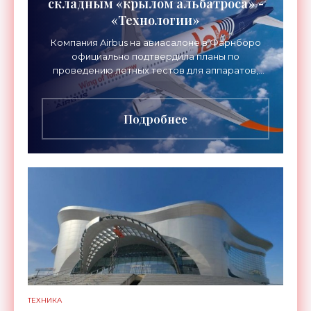
складным «крылом альбатроса» -
«Технологии»
Компания Airbus на авиасалоне в Фарнборо
официально подтвердила планы по
проведению летных тестов для аппаратов,
созданных в рамках нового проекта «Крыло
будущего». Цель разработки
Подробнее
ТЕХНИКА