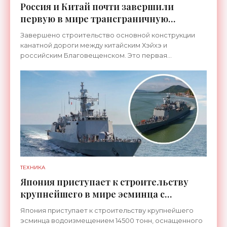
Россия и Китай почти завершили
первую в мире трансграничную
канатную дорогу между двумя
Завершено строительство основной конструкции
странами - «Технологии»
канатной дороги между китайским Хэйхэ и
российским Благовещенском. Это первая
транспортная система такого рода, которая
соединит не просто два города, а
ТЕХНИКА
Япония приступает к строительству
крупнейшего в мире эсминца с
системой ПРО AEGIS - «Оружие»
Япония приступает к строительству крупнейшего
эсминца водоизмещением 14500 тонн, оснащенного