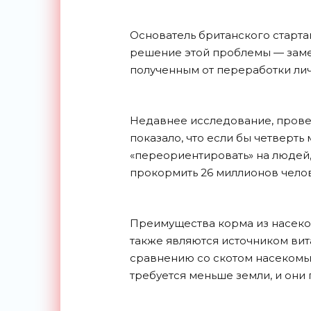
Основатель британского старта
решение этой проблемы — заме
полученным от переработки личин
Недавнее исследование, прове
показало, что если бы четверт
«переориентировать» на людей,
прокормить 26 миллионов челов
Преимущества корма из насеком
также являются источником вит
сравнению со скотом насекомы
требуется меньше земли, и они