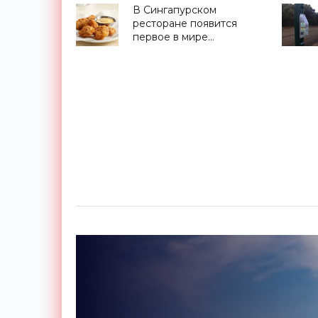
насекомых -
В Сингапурском
«Технологии»
ресторане появится
первое в мире
сертифицированное
синтетическое мясо -
«Технологии»