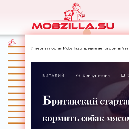
Интернет портал Mobzilla.su предлагает огромный в
ВИТАЛИЙ
6 минут чтения
Б
ританский стартап
кормить собак мясо