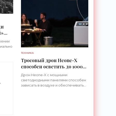
ди
й»
икогда
жении
циально
ТЕХНИКА
89
Тросовый дрон Heone-X
способен осветить до 1000
и даже
квадратных метров земли -
Дрон Heone-X с мощными
«Беспилотники»
светодиодными панелями способен
зависать в воздухе и обеспечивать
непрерывное освещение
и
пространства на протяжении целых
суток. В отличие от стационарных
-
источников света,