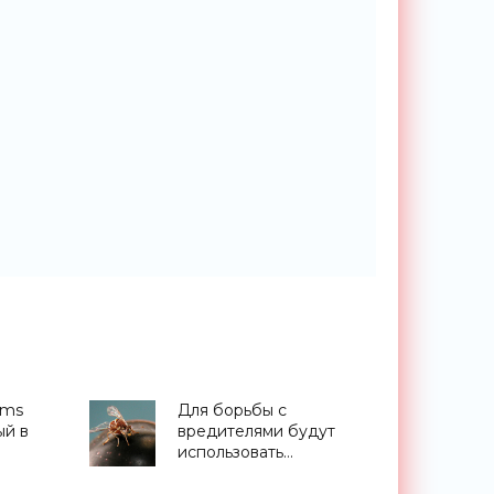
rms
Для борьбы с
ый в
вредителями будут
использовать
яса -
насекомых-мутантов