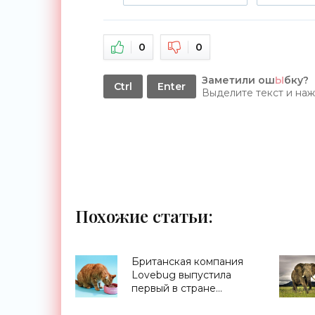
0
0
Заметили ош
Ы
бку?
Ctrl
Enter
Выделите текст и на
Похожие статьи:
Британская компания
Lovebug выпустила
первый в стране
кошачий корм из