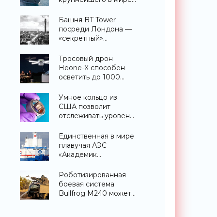
эсминца с системой
ПРО AEGIS -
Башня BT Tower
«Оружие»
посреди Лондона —
«секретный»
небоскреб, которого
никогда не
Тросовый дрон
существовало -
Heone-X способен
«Технологии»
осветить до 1000
квадратных метров
земли -
Умное кольцо из
«Беспилотники»
США позволит
отслеживать уровень
глюкозы и многих
других веществ в
Единственная в мире
крови - «Технологии»
плавучая АЭС
«Академик
Ломоносов» успешно
прошла
Роботизированная
международную
боевая система
аттестацию -
Bullfrog M240 может
«Технологии»
самостоятельно
отслеживать и