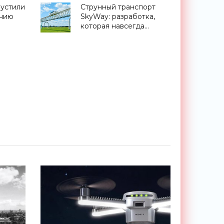
вместо пестицидов -
устили
Струнный транспорт
«Технологии»
ению
SkyWay: разработка,
которая навсегда
изменит мир -
«Технологии»