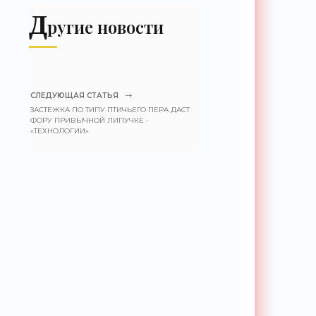
выцеливать людей -
Д
«Оружие»
ругие новости
СЛЕДУЮЩАЯ СТАТЬЯ
ЗАСТЕЖКА ПО ТИПУ ПТИЧЬЕГО ПЕРА ДАСТ
ФОРУ ПРИВЫЧНОЙ ЛИПУЧКЕ -
«ТЕХНОЛОГИИ»