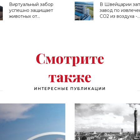
«Технологии»
«Технологии»
Виртуальный забор
В Швейцарии зап
успешно защищает
завод по извлеч
животных от
CO2 из воздуха -
столкновений с
«Технологии»
автомобилями в
Австралии -
«Технологии»
Смотрите
также
ИНТЕРЕСНЫЕ ПУБЛИКАЦИИ