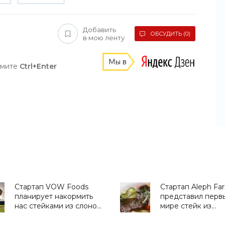
Добавить
ОБСУДИТЬ (0)
в мою ленту
Мы в
жмите
Ctrl+Enter
Стартап VOW Foods
Стартап Aleph Fa
планирует накормить
представил перв
нас стейками из слонов
мире стейк из
и динозавров -
синтетического м