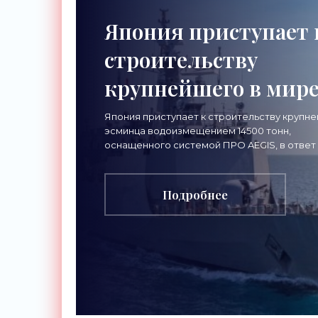
Япония приступает 
строительству
крупнейшего в мир
эсминца с системой
Япония приступает к строительству крупн
эсминца водоизмещением 14500 тонн,
ПРО AEGIS - «Оружи
оснащенного системой ПРО AEGIS, в ответ
изменяющуюся ситуацию в Восточной Азии
частности, на
Подробнее