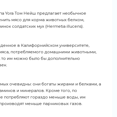
па Yora Том Нейш предлагает необычное
нить мясо для корма животных белком,
ок солдатских мух (Hermetia illucens).
денное в Калифорнийском университете,
ь мяса, потребляемого домашними животными,
 то им можно было бы дополнительно
ек.
ых очевидны: они богаты жирами и белками, а
аминов и минералов. Кроме того, по
е потребляют гораздо меньше воды, им
 производят меньше парниковых газов.