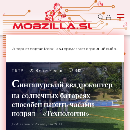
Интернет портал Mobzilla.su предлагает огромный выбор новостей с доставкой на дом.
ПЕТР
6 минут чтения
813
С
ингапурский квадрокоптер
на солнечных батареях
способен парить часами
подряд - «Технологии»
Добавлено: 23 августа 2018