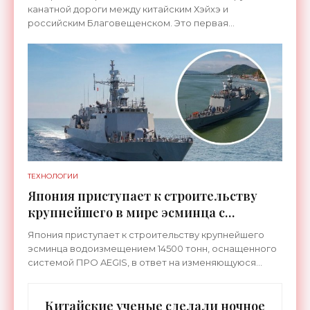
странами - «Технологии»
канатной дороги между китайским Хэйхэ и
российским Благовещенском. Это первая
транспортная система такого рода, которая
соединит не просто два города, а
ТЕХНОЛОГИИ
Япония приступает к строительству
крупнейшего в мире эсминца с
системой ПРО AEGIS - «Оружие»
Япония приступает к строительству крупнейшего
эсминца водоизмещением 14500 тонн, оснащенного
системой ПРО AEGIS, в ответ на изменяющуюся
ситуацию в Восточной Азии — в частности, на
ракетные
Китайские ученые сделали ночное