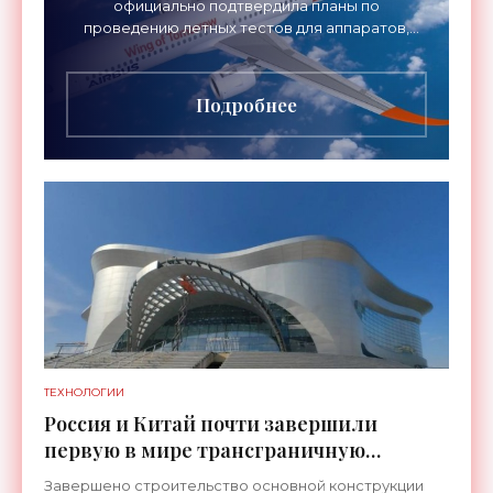
официально подтвердила планы по
проведению летных тестов для аппаратов,
созданных в рамках нового проекта «Крыло
будущего». Цель разработки
Подробнее
ТЕХНОЛОГИИ
Россия и Китай почти завершили
первую в мире трансграничную
канатную дорогу между двумя
Завершено строительство основной конструкции