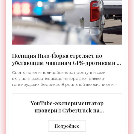
Полиция Нью-Йорка стреляет по
убегающим машинам GPS-дротиками -
«Оружие»
Сцены погони полицейских за преступниками
выглядят захватывающе интересно только в
голливудских боевиках. В реальной же жизни они
представляют большую опасность, как для самих
блюстителей
YouTube-экспериментатор
проверил Cybertruck на
пуленепробиваемость - «Оружие»
Подробнее