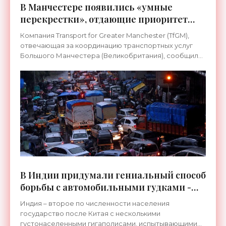
В Манчестере появились «умные
перекрестки», отдающие приоритет
пешеходам и велосипедистам -
Компания Transport for Greater Manchester (TfGM),
«Технологии»
отвечающая за координацию транспортных услуг
Большого Манчестера (Великобритания), сообщила
о развертывании в городе 20 «умных перекрестков».
С
В Индии придумали гениальный способ
борьбы с автомобильными гудками -
«Технологии»
Индия – второе по численности населения
государство после Китая с несколькими
густонаселенными гигаполисами, испытывающими