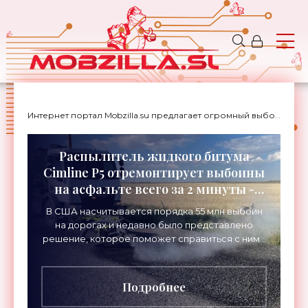
Интернет портал Mobzilla.su предлагает огромный выбор новостей с доставкой на дом.
Распылитель жидкого битума
Cimline P5 отремонтирует выбоины
на асфальте всего за 2 минуты -
«Технологии»
В США насчитывается порядка 55 млн выбоин
на дорогах и недавно было представлено
решение, которое поможет справиться с ними
максимально дешево и быстро. Это система
распыления жидкого
Подробнее