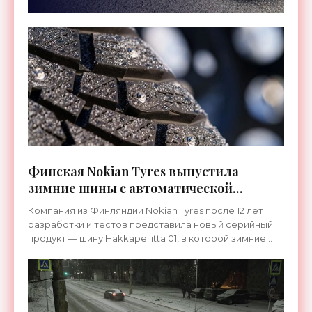
Финская Nokian Tyres выпустила
зимние шины с автоматической
активацией шипов - «Технологии»
Компания из Финляндии Nokian Tyres после 12 лет
разработки и тестов представила новый серийный
продукт — шину Hakkapeliitta 01, в которой зимние
шипы выдвигаются и убираются автоматически,
реагируя