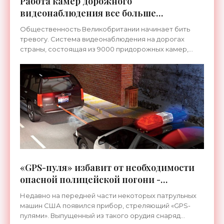
Работа камер дорожного
видеонаблюдения все больше
напоминает тотальную слежку -
Общественность Великобритании начинает бить
«Технологии»
тревогу. Система видеонаблюдения на дорогах
страны, состоящая из 9000 придорожных камер,
ежедневно фиксирует до 34 миллионов
изображений, пополняя базу
«GPS-пуля» избавит от необходимости
опасной полицейской погони -
«Оружие»
Недавно на передней части некоторых патрульных
машин США появился прибор, стреляющий «GPS-
пулями». Выпущенный из такого орудия снаряд