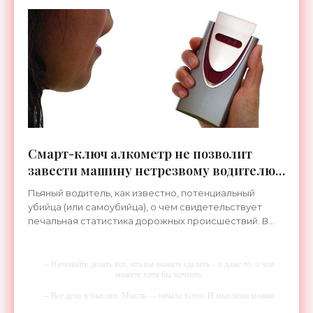
прилипает к преследуемому автомобилю и передает
его координаты
Смарт-ключ алкометр не позволит
завести машину нетрезвому водителю -
«Гаджеты»
Пьяный водитель, как известно, потенциальный
убийца (или самоубийца), о чем свидетельствует
печальная статистика дорожных происшествий. В
настоящее время специалисты во многих странах
занимаются
-- Начинайте делать все, что вы можете сделать – и даже то, о чем
можете хотя бы мечтать.
-- Все дело в мыслях. Мысль — начало всего. И мыслями можно
управлять. И поэтому главное дело совершенствования: работать над