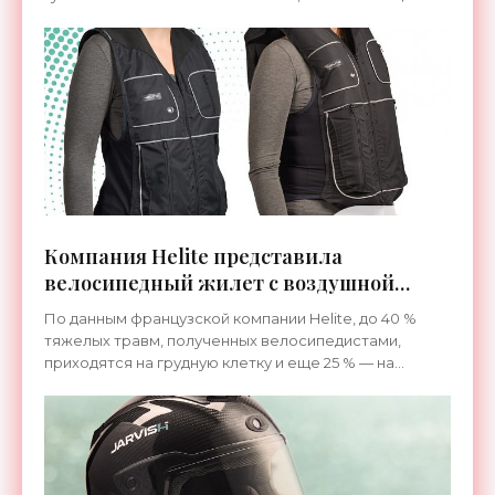
огромные транспортные проблемы. Дело в том, что
в условиях полного хаоса на
Компания Helite представила
велосипедный жилет с воздушной
подушкой безопасности - «Гаджеты»
По данным французской компании Helite, до 40 %
тяжелых травм, полученных велосипедистами,
приходятся на грудную клетку и еще 25 % — на
позвоночник. Исходя из этого, специалисты
компании разработали