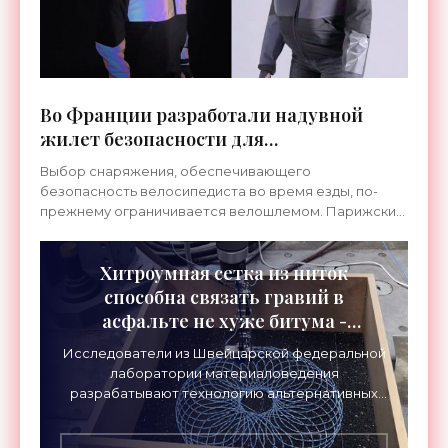
Во Франции разработали надувной
жилет безопасности для
велосипедистов - «Гаджеты»
Выбор снаряжения, обеспечивающего
безопасность велосипедиста во время езды, по-
прежнему ограничивается велошлемом. Парижский
стартап Urban Circus решил изменить ситуацию,
разработав защитную куртку
Хитроумная сетка из ниток
способна связать гравий в
асфальте не хуже битума -
«Технологии»
Исследователи из Швейцарской федеральной
лаборатории материаловедения
разрабатывают технологию альтернативных
бетонных и асфальтовых смесей. Главная идея
– исключить из состава битум и