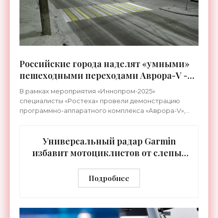
Российские города наделят «умными»
пешеходными переходами Аврора-V -
«Технологии»
В рамках мероприятия «Иннопром-2025»
специалисты «Ростеха» провели демонстрацию
программно-аппаратного комплекса «Аврора-V»,
который призван повысить безопасность на
пешеходных переходах. Новая
Универсальный радар Garmin
избавит мотоциклистов от слепых
зон - «Техника»
Подробнее