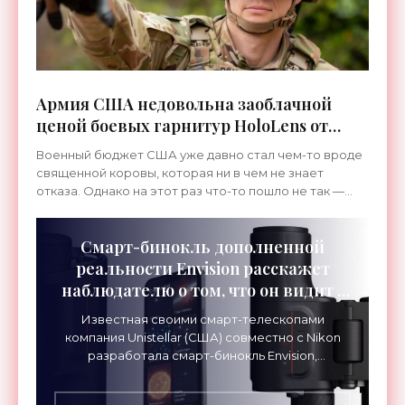
Армия США недовольна заоблачной
ценой боевых гарнитур HoloLens от
Microsoft в $80 000 - «Гаджеты»
Военный бюджет США уже давно стал чем-то вроде
священной коровы, которая ни в чем не знает
отказа. Однако на этот раз что-то пошло не так —
командование армии США высказало недовольство
запредельной
Смарт-бинокль дополненной
реальности Envision расскажет
наблюдателю о том, что он видит -
«Гаджеты»
Известная своими смарт-телескопами
компания Unistellar (США) совместно с Nikon
разработала смарт-бинокль Envision,
объединив в нем оптику премиум-класса с
технологией дополненной