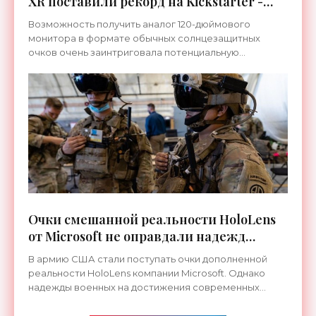
XR поставили рекорд на Kickstarter -
«Гаджеты»
Возможность получить аналог 120-дюймового
монитора в формате обычных солнцезащитных
очков очень заинтриговала потенциальную
аудиторию. Стартап Virtue One XR нуждался всего в
$20 тыс. стартовых
Очки смешанной реальности HoloLens
от Microsoft не оправдали надежд
Армии США - «Технологии»
В армию США стали поступать очки дополненной
реальности HoloLens компании Microsoft. Однако
надежды военных на достижения современных
технологий во многом так и остались
нереализованными.