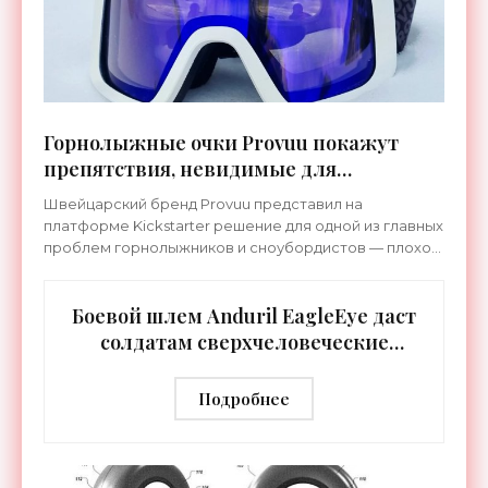
Горнолыжные очки Provuu покажут
препятствия, невидимые для
человеческого глаза - «Гаджеты»
Швейцарский бренд Provuu представил на
платформе Kickstarter решение для одной из главных
проблем горнолыжников и сноубордистов — плохой
видимости в сложных погодных условиях. Это очки
Provuu XR,
Боевой шлем Anduril EagleEye даст
солдатам сверхчеловеческие
способности - «Технологии»
Подробнее