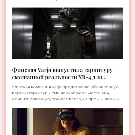
вычислительной мощности с полноценными
планшетами и
Финская Varjo выпустила гарнитуру
смешанной реальности XR-4 для
военных - «Гаджеты»
Финская компания Varjo представила обновленную
версию гарнитуры смешанной реальности ХR4,
ориентированную, прежде всего, на промышленные
предприятия и армию. ХR4 работает в связке со
станциями под