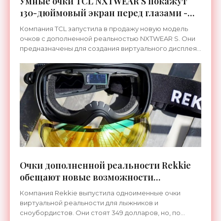
Умные очки TCL NXTWEAR S покажут
130-дюймовый экран перед глазами -
«Гаджеты»
Компания TCL запустила в продажу новую модель
очков с дополненной реальностью NXTWEAR S. Они
предназначены для создания виртуального дисплея
с огромной диагональю – 130 дюймов. Поскольку он
виден
Очки дополненной реальности Rekkie
обещают новые возможности
сноубордистам - «Гаджеты»
Компания Rekkie выпустила одноименные очки
виртуальной реальности для лыжников и
сноубордистов. Они стоят 349 долларов, но, по