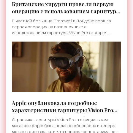
Британские хирурги провели первую
операцию с использованием гарнитуры
Apple Vision Pro - «Гаджеты»
В частной больнице Cromwell в Лондоне прошла
первая операция на позвоночнике с
использованием гарнитуры Vision Pro от Apple.
Правда, гаджетом пользовались не сами хирурги, а
ассистирующая им
Apple опубликовала подробные
характеристики гарнитуры Vision Pro
стоимостью $3500 - «Гаджеты»
Страничка гарнитуры Vision Pro в официальном
магазине Apple была недавно обновлена и теперь
можно точно сказать, что новинка сопоставима по