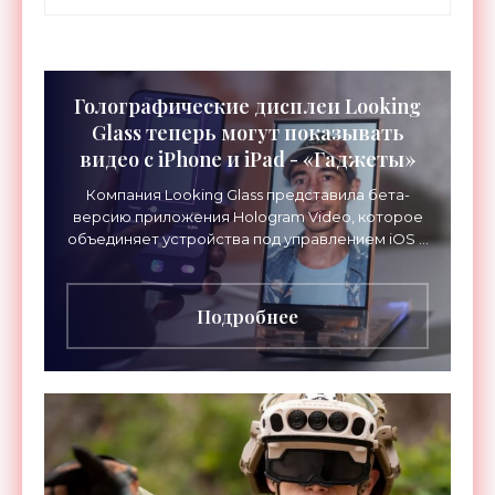
Голографические дисплеи Looking
Glass теперь могут показывать
видео с iPhone и iPad - «Гаджеты»
Компания Looking Glass представила бета-
версию приложения Hologram Video, которое
объединяет устройства под управлением iOS с
голографическими экранами бренда. Это
позволяет передавать
Подробнее