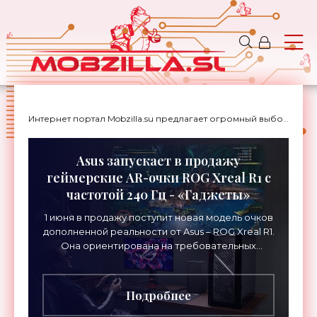
Интернет портал Mobzilla.su предлагает огромный выбор новостей с доставкой на дом.
Asus запускает в продажу
геймерские AR-очки ROG Xreal R1 с
частотой 240 Гц - «Гаджеты»
1 июня в продажу поступит новая модель очков
дополненной реальности от Asus – ROG Xreal R1.
Она ориентирована на требовательных
геймеров, которые хотели бы видеть на
виртуальном экране
Подробнее