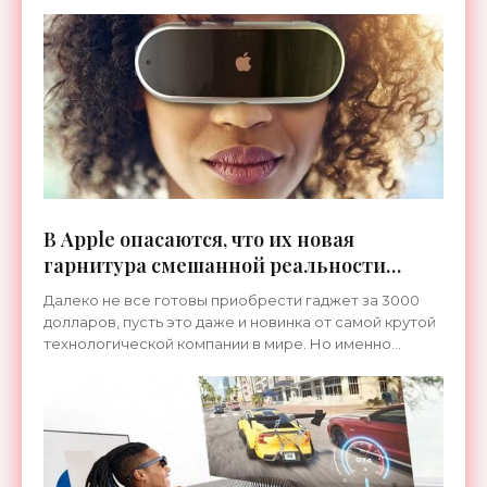
словам тестеров, оправдывают цену полезным
функционалом.
В Apple опасаются, что их новая
гарнитура смешанной реальности
окажется крайне дорогим провалом -
Далеко не все готовы приобрести гаджет за 3000
«Гаджеты»
долларов, пусть это даже и новинка от самой крутой
технологической компании в мире. Но именно
столько будет стоить гарнитура смешанной
реальности,