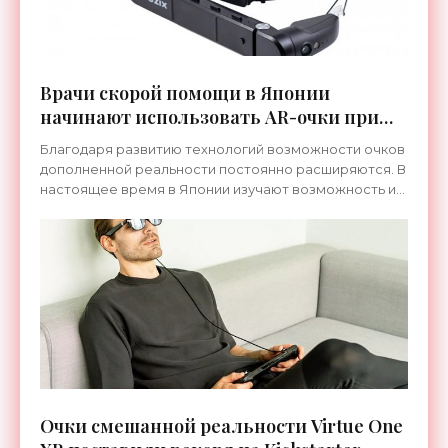
Врачи скорой помощи в Японии
начинают использовать AR-очки при
транспортировке пациентов -
Благодаря развитию технологий возможности очков
«Технологии»
дополненной реальности постоянно расширяются. В
настоящее время в Японии изучают возможность их
использования для контроля состояния пациентов
во
Очки смешанной реальности Virtue One