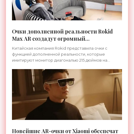
Очки дополненной реальности Rokid
Max AR создадут огромный
виртуальный экран перед глазами
Китайская компания Rokid представила очки с
владельца - «Гаджеты»
функцией дополненной реальности, которые
имитируют монитор диагональю 215 дюймов на
расстоянии 6 м перед пользователем. Сами очки
предельно малы: ширина
Новейшие AR-очки от Xiaomi обеспечат