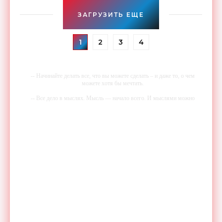
ЗАГРУЗИТЬ ЕЩЕ
1
2
3
4
-- Начинайте делать все, что вы можете сделать – и даже то, о чем
можете хотя бы мечтать.
-- Все дело в мыслях. Мысль — начало всего. И мыслями можно
управлять. И поэтому главное дело совершенствования: работать над
мыслями.
-- Идите уверенно по направлению к мечте. Живите той жизнью,
которую вы сами себе придумали.
-- Самое большое богатство — это ум. Самая большая нищета —
глупость. Из всех страхов самый пугающий — самолюбование.
-- Лучшее, что можно сделать с хорошим советом, это пропустить его
мимо ушей. Он никогда не бывает полезен никому, кроме того, кто
его дал.
-- Люблю давать советы и очень не люблю, когда их дают мне.