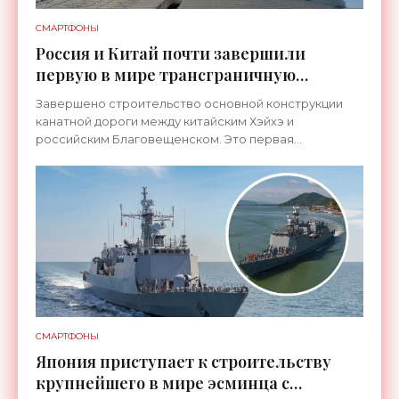
СМАРТФОНЫ
Россия и Китай почти завершили
первую в мире трансграничную
канатную дорогу между двумя
Завершено строительство основной конструкции
странами - «Технологии»
канатной дороги между китайским Хэйхэ и
российским Благовещенском. Это первая
транспортная система такого рода, которая
соединит не просто два города, а
СМАРТФОНЫ
Япония приступает к строительству
крупнейшего в мире эсминца с