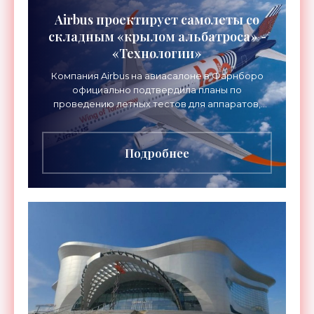
Airbus проектирует самолеты со
складным «крылом альбатроса» -
«Технологии»
Компания Airbus на авиасалоне в Фарнборо
официально подтвердила планы по
проведению летных тестов для аппаратов,
созданных в рамках нового проекта «Крыло
будущего». Цель разработки
Подробнее