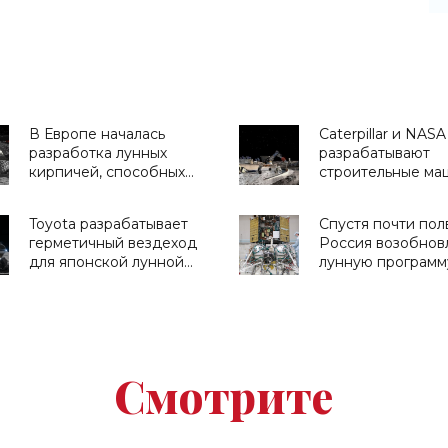
В Европе началась
Caterpillar и NASA
разработка лунных
разрабатывают
кирпичей, способных
строительные м
генерировать энергию -
для лунных колон
«Технологии»
«Техника»
Toyota разрабатывает
Спустя почти пол
герметичный вездеход
Россия возобнов
для японской лунной
лунную программу
миссии - «Космос»
«Космос»
Смотрите