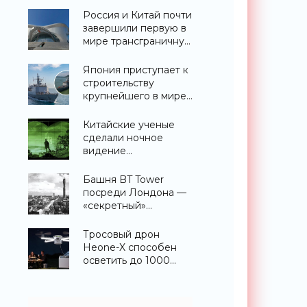
«Технологии»
Россия и Китай почти
завершили первую в
мире трансграничную
канатную дорогу
между двумя
Япония приступает к
странами -
строительству
«Технологии»
крупнейшего в мире
эсминца с системой
ПРО AEGIS -
Китайские ученые
«Оружие»
сделали ночное
видение
полноцветным -
«Технологии»
Башня BT Tower
посреди Лондона —
«секретный»
небоскреб, которого
никогда не
Тросовый дрон
существовало -
Heone-X способен
«Технологии»
осветить до 1000
квадратных метров
земли -
«Беспилотники»