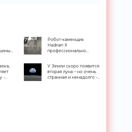
Робот-каменщик
Hadrian X
ашины
профессионально
ий -
укладывает до 200
кирпичей в час -
века,
У Земли скоро появится
«Роботы»
ляет
вторая луна – но очень
 -
странная и ненадолго -
«Космос»