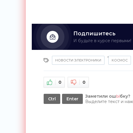
Подпишитесь
И будьте в курсе первыми!
,
НОВОСТИ ЭЛЕКТРОНИКИ
КОСМОС
0
0
Заметили ош
Ы
бку?
Ctrl
Enter
Выделите текст и на