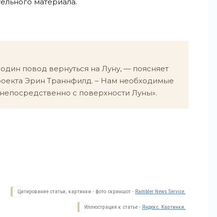
тельного материала.
 один повод вернуться на Луну, — поясняет
роекта Эрин Траннфилд. – Нам необходимые
непосредственно с поверхности Луны».
Цитирование статьи, картинки - фото скриншот -
Rambler News Service.
Иллюстрация к статье -
Яндекс. Картинки.