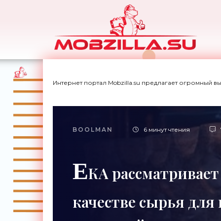
Интернет портал Mobzilla.su предлагает огромный в
BOOLMAN
6 минут чтения
Е
КА рассматривает
качестве сырья для