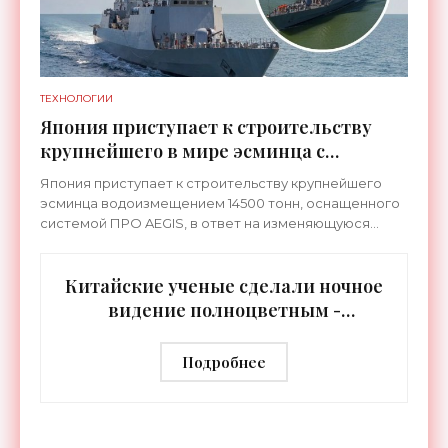
ТЕХНОЛОГИИ
Япония приступает к строительству
крупнейшего в мире эсминца с
системой ПРО AEGIS - «Оружие»
Япония приступает к строительству крупнейшего
эсминца водоизмещением 14500 тонн, оснащенного
системой ПРО AEGIS, в ответ на изменяющуюся
ситуацию в Восточной Азии — в частности, на
ракетные
Китайские ученые сделали ночное
видение полноцветным -
«Технологии»
Подробнее