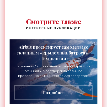
Смотрите также
ИНТЕРЕСНЫЕ ПУБЛИКАЦИИ
Airbus проектирует самолеты со
складным «крылом альбатроса» -
«Технологии»
Компания Airbus на авиасалоне в Фарнборо
официально подтвердила планы по
проведению летных тестов для аппаратов,
созданных в рамках нового проекта «Крыло
будущего». Цель разработки
Подробнее