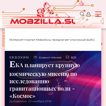
Интернет портал Mobzilla.su предлагает огромный выбор новостей с доставкой на дом.
ЕВДОКИМ
6 минут чтения
825
Е
КА планирует крупную
космическую миссию по
исследованию
гравитационных волн -
«Космос»
Добавлено: 01 ноября 2016