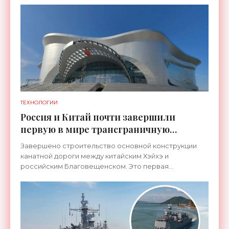
ТЕХНОЛОГИИ
Россия и Китай почти завершили
первую в мире трансграничную
канатную дорогу между двумя
Завершено строительство основной конструкции
странами - «Технологии»
канатной дороги между китайским Хэйхэ и
российским Благовещенском. Это первая
транспортная система такого рода, которая
соединит не просто два города, а