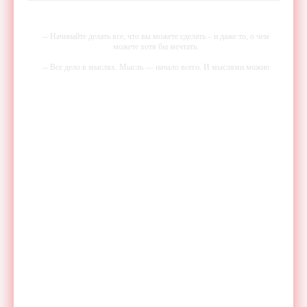
-- Начинайте делать все, что вы можете сделать – и даже то, о чем
можете хотя бы мечтать.
-- Все дело в мыслях. Мысль — начало всего. И мыслями можно
управлять. И поэтому главное дело совершенствования: работать над
мыслями.
-- Идите уверенно по направлению к мечте. Живите той жизнью,
которую вы сами себе придумали.
-- Самое большое богатство — это ум. Самая большая нищета —
глупость. Из всех страхов самый пугающий — самолюбование.
-- Лучшее, что можно сделать с хорошим советом, это пропустить его
мимо ушей. Он никогда не бывает полезен никому, кроме того, кто
его дал.
-- Люблю давать советы и очень не люблю, когда их дают мне.