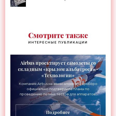
Смотрите также
ИНТЕРЕСНЫЕ ПУБЛИКАЦИИ
Airbus проектирует самолеты со
складным «крылом альбатроса» -
«Технологии»
Компания Airbus на авиасалоне в Фарнборо
официально подтвердила планы по
проведению летных тестов для аппаратов,
созданных в рамках нового проекта «Крыло
будущего». Цель разработки
Подробнее