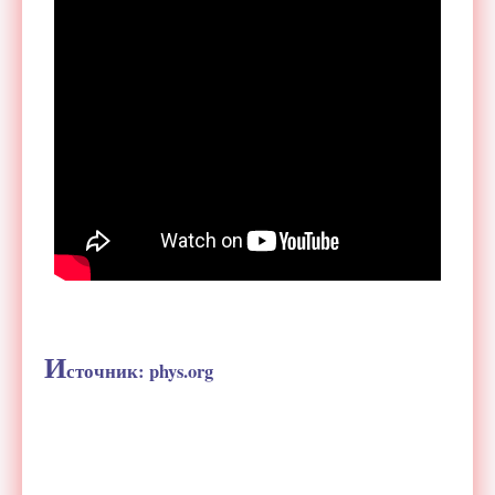
И
сточник: phys.org