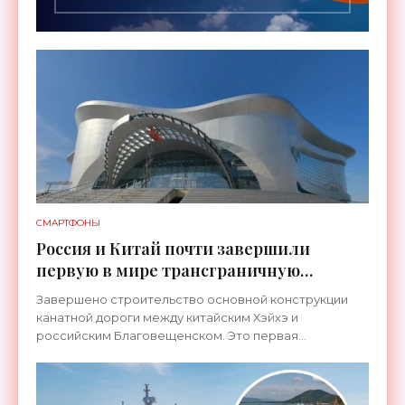
СМАРТФОНЫ
Россия и Китай почти завершили
первую в мире трансграничную
канатную дорогу между двумя
Завершено строительство основной конструкции
странами - «Технологии»
канатной дороги между китайским Хэйхэ и
российским Благовещенском. Это первая
транспортная система такого рода, которая
соединит не просто два города, а