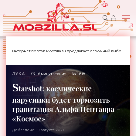
Интернет портал Mobzilla.su предлагает огромный выбор новостей с доставкой на дом.
ЛУКА
6 минут чтения
818
S
tarshot: космические
парусники будет тормозить
гравитация Альфа Центавра -
«Космос»
Добавлено: 19 августа 2021