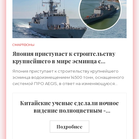
СМАРТФОНЫ
Япония приступает к строительству
крупнейшего в мире эсминца с
системой ПРО AEGIS - «Оружие»
Япония приступает к строительству крупнейшего
эсминца водоизмещением 14500 тонн, оснащенного
системой ПРО AEGIS, в ответ на изменяющуюся
ситуацию в Восточной Азии — в частности, на
ракетные
Китайские ученые сделали ночное
видение полноцветным -
«Технологии»
Подробнее