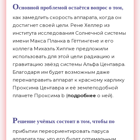
О
сновной проблемой остаётся вопрос о том,
как замедлить скорость аппарата, когда он
достигнет своей цели. Рене Хеллер из
института исследования Солнечной системы
имени Макса Планка в Гёттингене и его
коллега Михаэль Хиппке предложили
использовать для этой цели радиацию и
гравитацию звёзд системы Альфа Центавра.
Благодаря им будет возможным даже
перенаправить аппарат к красному карлику
Проксима Центавра и её землеподобной
планете Проксима b (
подробнее
о ней).
Р
ешение учёных состоит в том, чтобы по
прибытии переориентировать паруса
аппарата так, что его будет оптимальным