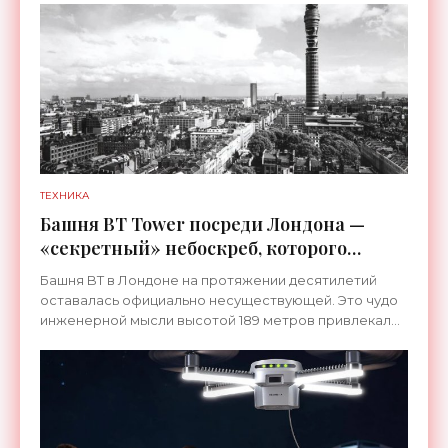
ТЕХНИКА
Башня BT Tower посреди Лондона —
«секретный» небоскреб, которого
никогда не существовало -
Башня BT в Лондоне на протяжении десятилетий
«Технологии»
оставалась официально несуществующей. Это чудо
инженерной мысли высотой 189 метров привлекало
тысячи посетителей, знаменитостей и даже членов
королевской