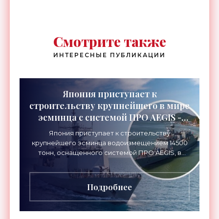
Смотрите также
ИНТЕРЕСНЫЕ ПУБЛИКАЦИИ
Япония приступает к
строительству крупнейшего в мире
эсминца с системой ПРО AEGIS -
«Оружие»
Япония приступает к строительству
крупнейшего эсминца водоизмещением 14500
тонн, оснащенного системой ПРО AEGIS, в
ответ на изменяющуюся ситуацию в Восточной
Азии — в частности, на
Подробнее