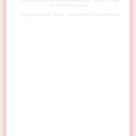
-- Начинайте делать все, что вы можете сделать – и даже то, о чем
можете хотя бы мечтать.
-- Все дело в мыслях. Мысль — начало всего. И мыслями можно
управлять. И поэтому главное дело совершенствования: работать над
мыслями.
-- Идите уверенно по направлению к мечте. Живите той жизнью,
которую вы сами себе придумали.
-- Самое большое богатство — это ум. Самая большая нищета —
глупость. Из всех страхов самый пугающий — самолюбование.
-- Лучшее, что можно сделать с хорошим советом, это пропустить его
мимо ушей. Он никогда не бывает полезен никому, кроме того, кто
его дал.
-- Люблю давать советы и очень не люблю, когда их дают мне.