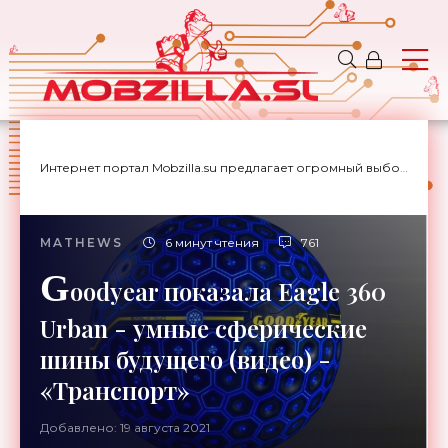
Интернет портал Mobzilla.su предлагает огромный выбор новостей с доставкой на дом.
MATHEWS
6 минут чтения
761
G
oodyear показала Eagle 360
Urban - умные сферические
шины будущего (видео) -
«Транспорт»
Добавлено: 19 августа 2021