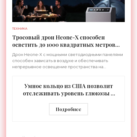
ТЕХНИКА
Тросовый дрон Heone-X способен
осветить до 1000 квадратных метров
земли - «Беспилотники»
Дрон Heone-X с мощными светодиодными панелями
способен зависать в воздухе и обеспечивать
непрерывное освещение пространства на
протяжении целых суток. В отличие от стационарных
источников света,
Умное кольцо из США позволит
отслеживать уровень глюкозы и
многих других веществ в крови -
«Технологии»
Подробнее