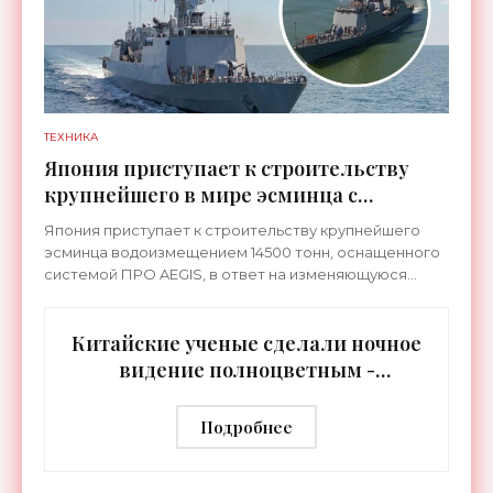
ТЕХНИКА
Япония приступает к строительству
крупнейшего в мире эсминца с
системой ПРО AEGIS - «Оружие»
Япония приступает к строительству крупнейшего
эсминца водоизмещением 14500 тонн, оснащенного
системой ПРО AEGIS, в ответ на изменяющуюся
ситуацию в Восточной Азии — в частности, на
ракетные
Китайские ученые сделали ночное
видение полноцветным -
«Технологии»
Подробнее