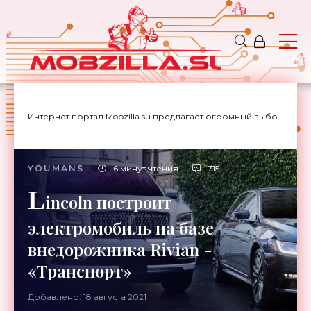
Интернет портал Mobzilla.su предлагает огромный выбор новостей с доставкой на дом.
YOUMANS
6 минут чтения
715
L
incoln построит
электромобиль на базе
внедорожника Rivian -
«Транспорт»
Добавлено: 18 августа 2021