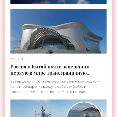
ТЕХНИКА
Россия и Китай почти завершили
первую в мире трансграничную
канатную дорогу между двумя
Завершено строительство основной конструкции
странами - «Технологии»
канатной дороги между китайским Хэйхэ и
российским Благовещенском. Это первая
транспортная система такого рода, которая
соединит не просто два города, а