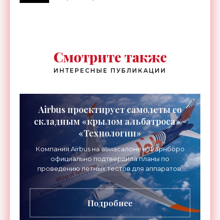
Смотрите также
ИНТЕРЕСНЫЕ ПУБЛИКАЦИИ
Airbus проектирует самолеты со
складным «крылом альбатроса» -
«Технологии»
Компания Airbus на авиасалоне в Фарнборо
официально подтвердила планы по
проведению летных тестов для аппаратов,
созданных в рамках нового проекта «Крыло
будущего». Цель разработки
Подробнее