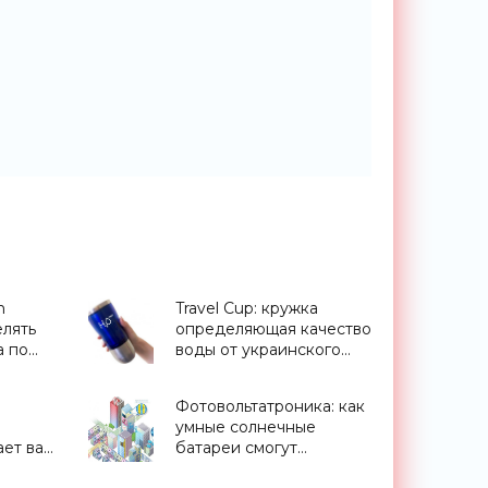
n
Travel Cup: кружка
елять
определяющая качество
а по
воды от украинского
стартапа H2OMetr -
«Для дома»
Фотовольтатроника: как
умные солнечные
ет вас
батареи смогут
распределять энергию и