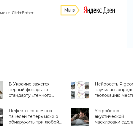
Мы в
жмите
Ctrl+Enter
В Украине зажегся
Нейросеть Pigeo
первый фонарь по
научилась опред
стандарту «темного
геолокацию мест
неба» - «Экология»
фотографии -
«Технологии»
Дефекты солнечных
Устройство
панелей теперь можно
акустической
обнаружить при любой
маскировки сдела
погоде - «Технологии»
невидимым для