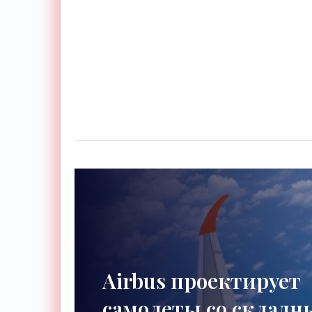
дипфейки по
единственному фото -
«Технологии»
Airbus проектирует
самолеты со склад