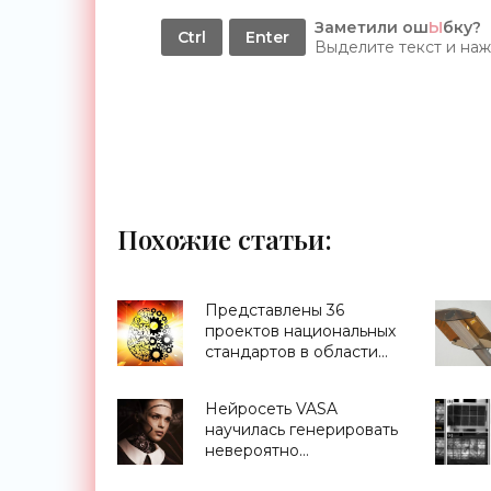
Заметили ош
Ы
бку?
Ctrl
Enter
Выделите текст и на
Похожие статьи:
Представлены 36
проектов национальных
стандартов в области
ИИ - «Смартфоны»
Нейросеть VASA
научилась генерировать
невероятно
реалистичные