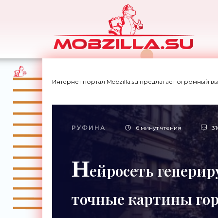
Интернет портал Mobzilla.su предлагает огромный в
РУФИНА
6 минут чтения
31
Н
ейросеть генерир
точные картины гор