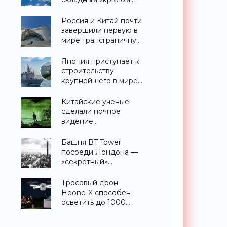
альбатроса» -
«Технологии»
Россия и Китай почти
завершили первую в
мире трансграничную
канатную дорогу
между двумя
Япония приступает к
странами -
строительству
«Технологии»
крупнейшего в мире
эсминца с системой
ПРО AEGIS -
Китайские ученые
«Оружие»
сделали ночное
видение
полноцветным -
«Технологии»
Башня BT Tower
посреди Лондона —
«секретный»
небоскреб, которого
никогда не
Тросовый дрон
существовало -
Heone-X способен
«Технологии»
осветить до 1000
квадратных метров
земли -