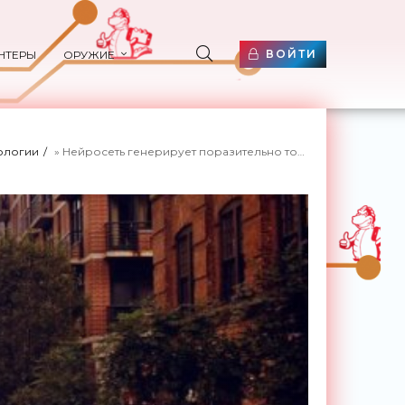
ВОЙТИ
НТЕРЫ
ОРУЖИЕ
ологии
» Нейросеть генерирует поразительно точные картины городов по звучанию их улиц - «Технологии»