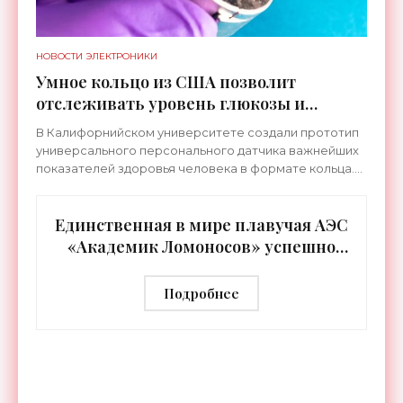
НОВОСТИ ЭЛЕКТРОНИКИ
Умное кольцо из США позволит
отслеживать уровень глюкозы и
многих других веществ в крови -
В Калифорнийском университете создали прототип
«Технологии»
универсального персонального датчика важнейших
показателей здоровья человека в формате кольца.
Оно отслеживает уровень глюкозы, концентрацию
кетонов,
Единственная в мире плавучая АЭС
«Академик Ломоносов» успешно
прошла международную
аттестацию - «Технологии»
Подробнее