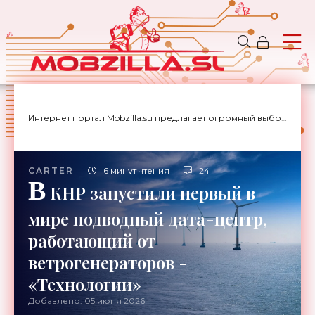
Интернет портал Mobzilla.su предлагает огромный выбор новостей с доставкой на дом.
CARTER
6 минут чтения
24
В
КНР запустили первый в
мире подводный дата-центр,
работающий от
ветрогенераторов -
«Технологии»
Добавлено: 05 июня 2026