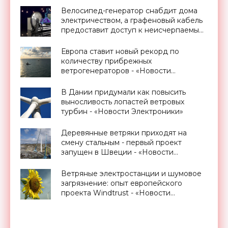
Велосипед-генератор снабдит дома
электричеством, а графеновый кабель
предоставит доступ к неисчерпаемым
запасам геотермальной энергии,
проект Billions in Change (видео) -
Европа ставит новый рекорд по
«Новости Электроники»
количеству прибрежных
ветрогенераторов - «Новости
Электроники»
В Дании придумали как повысить
выносливость лопастей ветровых
турбин - «Новости Электроники»
Деревянные ветряки приходят на
смену стальным - первый проект
запущен в Швеции - «Новости
Электроники»
Ветряные электростанции и шумовое
загрязнение: опыт европейского
проекта Windtrust - «Новости
Электроники»