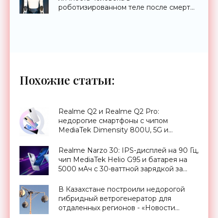
роботизированном теле после смерти
- «Технологии»
Похожие статьи:
Realme Q2 и Realme Q2 Pro:
недорогие смартфоны с чипом
MediaTek Dimensity 800U, 5G и
ценником от $192 - «Смартфоны»
Realme Narzo 30: IPS-дисплей на 90 Гц,
чип MediaTek Helio G95 и батарея на
5000 мАч с 30-ваттной зарядкой за
$192 - «Смартфоны»
В Казахстане построили недорогой
гибридный ветрогенератор для
отдаленных регионов - «Новости
Электроники»