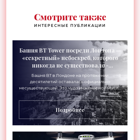
Смотрите также
ИНТЕРЕСНЫЕ ПУБЛИКАЦИИ
Башня BT Tower посреди Лондона —
«секретный» небоскреб, которого
никогда не существовало -
«Технологии»
Башня BT в Лондоне на протяжении
десятилетий оставалась официально
несуществующей. Это чудо инженерной мысли
высотой 189 метров привлекало тысячи
посетителей, знаменитостей и даже членов
Подробнее