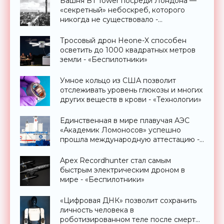
Башня BT Tower посреди Лондона —
«секретный» небоскреб, которого
никогда не существовало -
«Технологии»
Тросовый дрон Heone-X способен
осветить до 1000 квадратных метров
земли - «Беспилотники»
Умное кольцо из США позволит
отслеживать уровень глюкозы и многих
других веществ в крови - «Технологии»
Единственная в мире плавучая АЭС
«Академик Ломоносов» успешно
прошла международную аттестацию -
«Технологии»
Apex Recordhunter стал самым
быстрым электрическим дроном в
мире - «Беспилотники»
«Цифровая ДНК» позволит сохранить
личность человека в
роботизированном теле после смерти