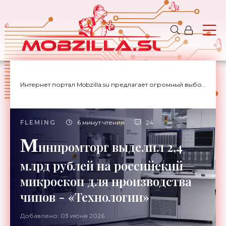
Интернет портал Mobzilla.su предлагает огромный выбор новостей с доставкой на дом.
FLEMING
6 минут чтения
24
М
инпромторг выделил 2,4
млрд рублей на российский
микроскоп для производства
чипов - «Технологии»
Добавлено: 03 июня 2026