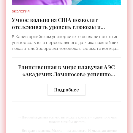
ЭКОЛОГИЯ
Умное кольцо из США позволит
отслеживать уровень глюкозы и
многих других веществ в крови -
В Калифорнийском университете создали прототип
«Технологии»
универсального персонального датчика важнейших
показателей здоровья человека в формате кольца.
Оно отслеживает уровень глюкозы, концентрацию
кетонов,
Единственная в мире плавучая АЭС
«Академик Ломоносов» успешно
прошла международную
аттестацию - «Технологии»
Подробнее
-- Начинайте делать все, что вы можете сделать – и даже то, о чем
можете хотя бы мечтать.
-- Все дело в мыслях. Мысль — начало всего. И мыслями можно