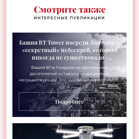
Смотрите также
ИНТЕРЕСНЫЕ ПУБЛИКАЦИИ
Башня BT Tower посреди Лондона —
«секретный» небоскреб, которого
никогда не существовало -
«Технологии»
Башня BT в Лондоне на протяжении
десятилетий оставалась официально
несуществующей. Это чудо инженерной мысли
высотой 189 метров привлекало тысячи
посетителей, знаменитостей и даже членов
Подробнее