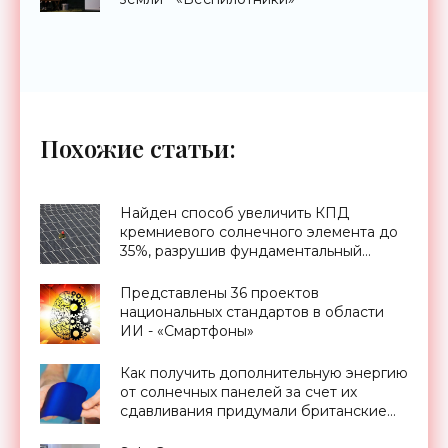
Похожие статьи:
Найден способ увеличить КПД
кремниевого солнечного элемента до
35%, разрушив фундаментальный
предел Шокли-Квиссера - «Новости
Электроники»
Представлены 36 проектов
национальных стандартов в области
ИИ - «Смартфоны»
Как получить дополнительную энергию
от солнечных панелей за счет их
сдавливания придумали британские
ученые - «Новости Электроники»