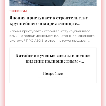
ТЕХНОЛОГИИ
Япония приступает к строительству
крупнейшего в мире эсминца с
системой ПРО AEGIS - «Оружие»
Япония приступает к строительству крупнейшего
эсминца водоизмещением 14500 тонн, оснащенного
системой ПРО AEGIS, в ответ на изменяющуюся
ситуацию в Восточной Азии — в частности, на
ракетные
Китайские ученые сделали ночное
видение полноцветным -
«Технологии»
Подробнее