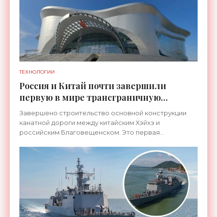
ТЕХНОЛОГИИ
Россия и Китай почти завершили
первую в мире трансграничную
канатную дорогу между двумя
Завершено строительство основной конструкции
странами - «Технологии»
канатной дороги между китайским Хэйхэ и
российским Благовещенском. Это первая
транспортная система такого рода, которая
соединит не просто два города, а