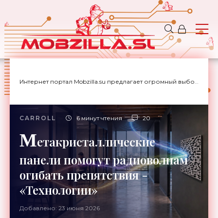
Интернет портал Mobzilla.su предлагает огромный выбор новостей с доставкой на дом.
CARROLL
6 минут чтения
20
М
етакристаллические
панели помогут радиоволнам
огибать препятствия -
«Технологии»
Добавлено: 23 июня 2026