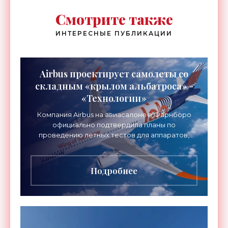
Смотрите также
ИНТЕРЕСНЫЕ ПУБЛИКАЦИИ
Airbus проектирует самолеты со
складным «крылом альбатроса» -
«Технологии»
Компания Airbus на авиасалоне в Фарнборо
официально подтвердила планы по
проведению летных тестов для аппаратов,
созданных в рамках нового проекта «Крыло
будущего». Цель разработки
Подробнее